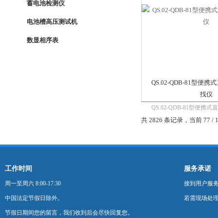
蓄电池检测仪
电池槽高压测试机
数显相序表
QS.02-QDB-81型便
找仪
QS.02-QDB-81型便
仪：安全可靠：接地信号
共 2826 条记录，当前 77 / 
保护误动；接地查找速度快
示接地电流真实波形及接
断更直观明了。
工作时间
服务承诺
周一至周六 8:00-17:30
接到用户服
中国法定节假日除外。
若需现场处理
节假日期间您的留言，我们收到后会尽快回复您。