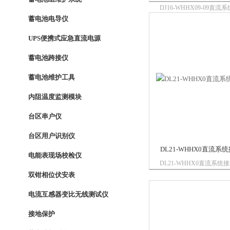
DJ16-WHHX09-09直
仪：用于在不断电情况下
蓄电池电导仪
电站直流系统接地点的准
UPS便携式应急直流电源
在原理上引入一种全新的探测
分析法，其主要特点和优
蓄电池跨接仪
高...
蓄电池维护工具
内阻温度监测模块
台区串户仪
台区用户识别仪
DL21-WHHX0直流
电能表现场校检仪
DL21-WHHX0直流系
是新一代直流接地故障测
双钳相位伏安表
用于任何电压等级的直流
电流互感器变比无线测试仪
精度的检测钳表，通过对
处理大大提高了检测范围
接地保护
采用了 的算...