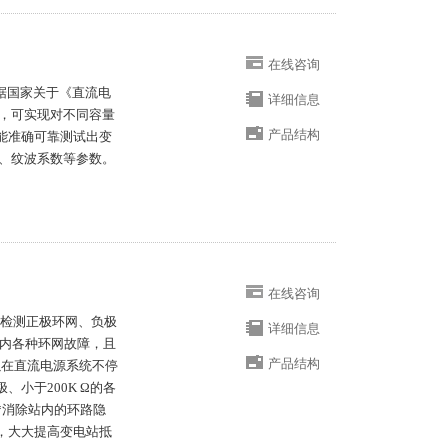
在线咨询
根据国家关于《直流电
详细信息
出，可实现对不同容量
产品结构
能准确可靠测试出变
度、纹波系数等参数。
在线咨询
时检测正极环网、负极
详细信息
以内各种环网故障，且
产品结构
以在直流电源系统不停
小于200K Ω的各
*消除站内的环路隐
，大大提高变电站抵