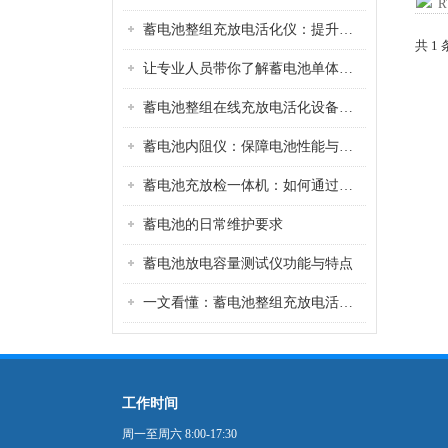
蓄电池整组充放电活化仪：提升电池性能的关键工具
共 1
让专业人员带你了解蓄电池单体活化仪的功能
蓄电池整组在线充放电活化设备：提升蓄电池性能的利器
蓄电池内阻仪：保障电池性能与安全的重要工具
蓄电池充放检一体机：如何通过一体化设计实现高效充电、放电与检测，提升蓄电池管理效率
蓄电池的日常维护要求
蓄电池放电容量测试仪功能与特点
一文看懂：蓄电池整组充放电活化仪的操作流程与参数设置
工作时间
周一至周六 8:00-17:30