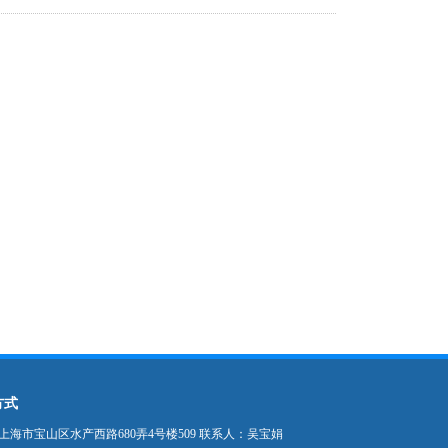
方式
上海市宝山区水产西路680弄4号楼509 联系人：吴宝娟