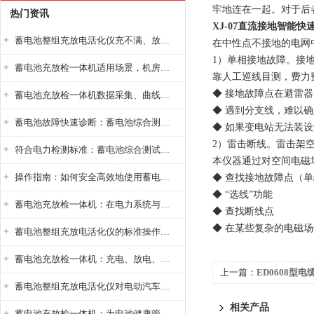
牢地连在一起。对于后
热门资讯
XJ-07直流接地智能快
蓄电池整组充放电活化仪充不满、放不完怎么办？
在中性点不接地的电网
1）单相接地故障。接
蓄电池充放检一体机适用场景，机房基站变电站铅酸蓄电池维护检测应用
靠人工巡线目测，费力
◆ 接地故障点在避雷
蓄电池充放检一体机数据采集、曲线分析与电池健康状态智能评估功能详解
◆ 遇到分支线，难以
蓄电池故障快速诊断：蓄电池综合测试仪判断落后电池的方法与标准
◆ 如果变电站无法装
2）雷击断线。雷击架
符合电力检测标准：蓄电池综合测试仪测试规范与精度校准方法详解
本仪器通过对空间电磁
操作指南：如何安全高效地使用蓄电池智能活化仪？
◆ 查找接地故障点（
◆ “选线”功能
蓄电池充放检一体机：在电力系统与储能设备中的创新应用，确保蓄电池性能与可靠性
◆ 查找断线点
◆ 在某些复杂的电磁
蓄电池整组充放电活化仪的标准操作流程：从接线设置到充放电参数设定的安全规范
蓄电池充放检一体机：充电、放电、检测三功能集成设备
上一篇：
ED0608型
蓄电池整组充放电活化仪对电动汽车电池有帮助吗？
相关产品
蓄电池充放检一体机：为电池健康管理提供一站式解决方案