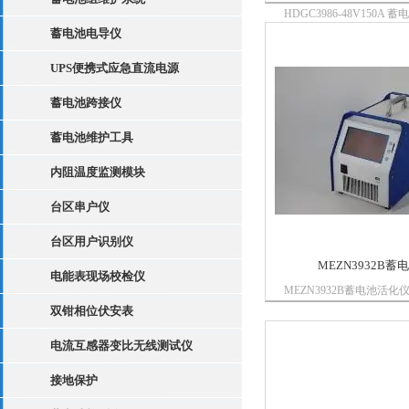
HDGC3986-48V150A
化仪集充电、放电、单体
蓄电池电导仪
和活化五合一体，一机多
UPS便携式应急直流电源
蓄电池跨接仪
蓄电池维护工具
内阻温度监测模块
台区串户仪
台区用户识别仪
MEZN3932B
电能表现场校检仪
MEZN3932B蓄电池活
型蓄电池维护维修检测的
双钳相位伏安表
池进行日常维护*的好帮
电流互感器变比无线测试仪
方便移动操作。在电力、
车、地铁、大型工厂等行
接地保护
用。