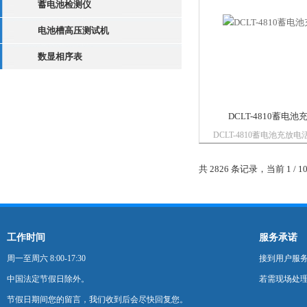
蓄电池检测仪
电池槽高压测试机
数显相序表
DCLT-4810蓄电
DCLT-4810蓄电池充放
就是：帮助用户----降低
维护工作强度，提高维护测
共 2826 条记录，当前 1 /
产品集蓄电池恒流放电，
快速分析，智能充电于一
工作时间
服务承诺
周一至周六 8:00-17:30
接到用户服
中国法定节假日除外。
若需现场处理
节假日期间您的留言，我们收到后会尽快回复您。