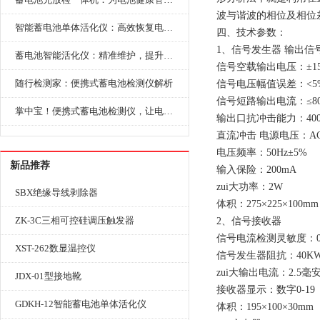
波与谐波的相位及相位
智能蓄电池单体活化仪：高效恢复电池性能，延长蓄电池使用寿命
四、技术参数：
1、信号发生器 输出信号
蓄电池智能活化仪：精准维护，提升电池健康状态
信号空载输出电压：±15
随行检测家：便携式蓄电池检测仪解析
信号电压幅值误差：<5
信号短路输出电流：≤80
掌中宝！便携式蓄电池检测仪，让电池检测变得简单又快捷！
输出口抗冲击能力：400
直流冲击 电源电压：AC2
电压频率：50Hz±5%
新品推荐
输入保险：200mA
zui大功率：2W
SBX绝缘导线剥除器
体积：275×225×100mm
ZK-3C三相可控硅调压触发器
2、信号接收器
信号电流检测灵敏度：0.
XST-262数显温控仪
信号发生器阻抗：40K
zui大输出电流：2.5毫
JDX-01型接地靴
接收器显示：数字0-19
GDKH-12智能蓄电池单体活化仪
体积：195×100×30mm