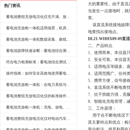
大的重要性。由于直流
热门资讯
当发生一点接地时，就
蓄电池整组充放电活化仪充不满、放不完怎么办？
害。
该直流系统接地故障测
蓄电池充放检一体机适用场景，机房基站变电站铅酸蓄电池维护检测应用
地查找出接地点。
DL21-WHHX09-0
蓄电池充放检一体机数据采集、曲线分析与电池健康状态智能评估功能详解
二、产品特点:
蓄电池故障快速诊断：蓄电池综合测试仪判断落后电池的方法与标准
1、使用简单。本仪器
2、安全可靠。本仪器
符合电力检测标准：蓄电池综合测试仪测试规范与精度校准方法详解
3、适用电压等级多。直流
操作指南：如何安全高效地使用蓄电池智能活化仪？
4、适用范围广。任何
5、携带方便，信号接
蓄电池充放检一体机：在电力系统与储能设备中的创新应用，确保蓄电池性能与可靠性
6、直流系统不断电查
7、抗干扰能力强，克
蓄电池整组充放电活化仪的标准操作流程：从接线设置到充放电参数设定的安全规范
8、智能化充电管理，
蓄电池充放检一体机：充电、放电、检测三功能集成设备
三、工作原理：
用于在不断电情况下查
蓄电池整组充放电活化仪对电动汽车电池有帮助吗？
其主要特点和优点：检
形分析法，就是利用在
蓄电池充放检一体机：为电池健康管理提供一站式解决方案