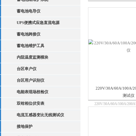
蓄电池恒流放电，单体监
一体。一机多用，减少企
蓄电池电导仪
护人员劳动强度，为电池和
提供全面科学的检测手段
UPS便携式应急直流电源
站、电...
蓄电池跨接仪
蓄电池维护工具
内阻温度监测模块
台区串户仪
台区用户识别仪
220V/30A/60A/100
电能表现场校检仪
测试仪
双钳相位伏安表
220V/30A/60A/100A/
仪：仪器是专门针对蓄电
电流互感器变比无线测试仪
放电实验、容量测试、电
工程验收以及其它直流电
接地保护
试而设计。采用的无线通讯