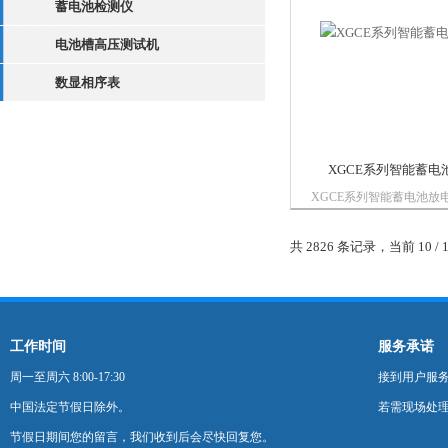
蓄电池检测仪
电池槽高压测试机
数显相序表
XGCE系列智能蓄电
XGCE系列智能蓄电池放
们多年之生产经验，博采
宠，突出实用，功能全面
共 2826 条记录，当前 10 / 
便、安全高效、实时测量
面友好、可与PC联机、
巧轻便等特点。可广...
工作时间
服务承诺
周一至周六 8:00-17:30
接到用户服
中国法定节假日除外。
若需现场处理
节假日期间您的留言，我们收到后会尽快回复您。