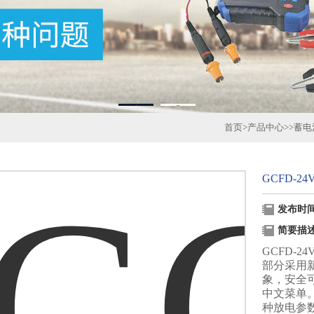
1
2
首页
>
产品中心
>>
蓄电
GCFD-24
发布时间：
简要描
GCFD-2
部分采用
象，安全
中文菜单
种放电参