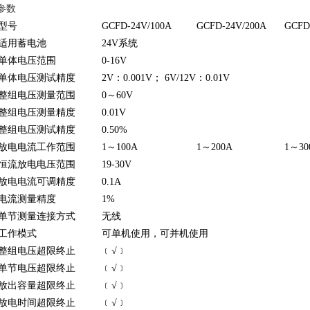
参数
型号
GCFD-24V/100A
GCFD-24V/200A
GCFD
适用蓄电池
24V系统
单体电压范围
0-16V
单体电压测试精度
2V：0.001V； 6V/12V：0.01V
整组电压测量范围
0～60V
整组电压测量精度
0.01V
整组电压测试精度
0.50%
放电电流工作范围
1～100A
1～200A
1～30
恒流放电电压范围
19-30V
放电电流可调精度
0.1A
电流测量精度
1%
单节测量连接方式
无线
工作模式
可单机使用，可并机使用
整组电压超限终止
﹝√﹞
单节电压超限终止
﹝√﹞
放出容量超限终止
﹝√﹞
放电时间超限终止
﹝√﹞