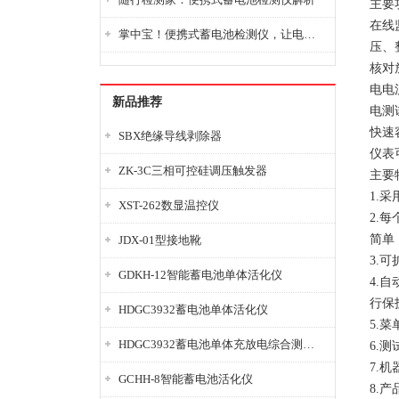
主要
在线
掌中宝！便携式蓄电池检测仪，让电池检测变得简单又快捷！
压、
核对
电电
新品推荐
电测
快速
SBX绝缘导线剥除器
仪表
ZK-3C三相可控硅调压触发器
主要
1.
XST-262数显温控仪
2.
简单
JDX-01型接地靴
3.
GDKH-12智能蓄电池单体活化仪
4.
行保
HDGC3932蓄电池单体活化仪
5.
HDGC3932蓄电池单体充放电综合测试仪
6.
7.
GCHH-8智能蓄电池活化仪
8.