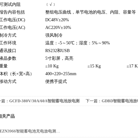
可测试内阻
﹝√﹞
报告内容包括
整组电压曲线，单节电池的电压、内阻、容量等
工作电压(DC)
DC48V±20%
工作电压(AC)
AC220V±10%
制冷方式
强风制冷
工作环境
温度：-5～50℃；湿度：5%～90%
通讯接口
RS232和USB
液晶参数
5寸彩屏，高亮
重量
≤10 Kg
≤15 Kg
≤17 K
体积（长×宽×高）
400×220×255mm
移动方式
便携手提式
一篇：
GCFD-380V/30A/60A智能蓄电池放电测
下一篇：
GDBD智能蓄电池
仪
相关产品
MEZN3966智能蓄电池充电放电测试仪