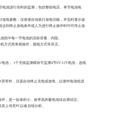
节电池进行实时的监测；包括整组电压、单节电池电
好放电参数，仪表便自动执行放电功能，并实时显示放
组达到终止放电条件或人为进行终止操作时均可停止放
电池组中每一节电池的实际容量、内阻。
并机方式简单易操作，接线方式等灵活。
电池， 1个无线监测模块可监测4节6V/12V电池，连线
作异常时，仪器自动终止充电或放电，以便对电池组进
器件，是一款体积小、效率高的蓄电池综合测试仪。
将其上传至PC以备后续分析。