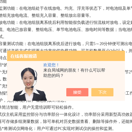
功能
监测功能：在电池组处于在线放电、均充、浮充等状态下，对电池组及单
整组充放电电流、整组充入容量、整组放出容量等。
放电功能：在电池组脱离系统后利用智能假负载进行恒流核对放电，设定
流、电池已放容量、整组电压、单节电池电压、放电时间等数据；当电池
试。
容量测试功能：在电池组脱离系统后进行放电，只需5～20分钟便可测出
可通过并机方式实现更大功率的假负载功能，可并机数量至少2台以上，
特点
欢迎您！
采用*的无线通信单体监测技术，支持2V/6V/12V的单体电压监测。
来自局域网的朋友！有什么可以帮
每个无线监测模块可同时测量多个单体， 1个无线监测模块可同时监测12节2V
助您的吗？
，数据传输高效。
可扩充性强：用户可根据实际的单节电池数量，增减无线监测模块数量。
自动报警功能：在测试过程中当检测到整组或者单体电池异常或仪器本身工
护，充分体现为客户着想的设计理念。
菜单简洁智能，用户无需培训即可轻松操作。
测试仪主机采用监控部分与功率部分一体化设计，功率部分采用新型高功效
机器可存储多组测量数据，除可单机对历史数据查看、删除等操作外，还能
产品*将测试仪网络化：用户可通过PC实现对测试仪的操控和监测。