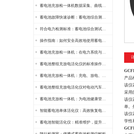
蓄电池充放检一体机数据采集、曲线分析与电池健康状态智能评估功能详解
蓄电池故障快速诊断：蓄电池综合测试仪判断落后电池的方法与标准
符合电力检测标准：蓄电池综合测试仪测试规范与精度校准方法详解
操作指南：如何安全高效地使用蓄电池智能活化仪？
蓄电池充放检一体机：在电力系统与储能设备中的创新应用，确保蓄电池性能与可靠性
蓄电池整组充放电活化仪的标准操作流程：从接线设置到充放电参数设定的安全规范
GCF
蓄电池充放检一体机：充电、放电、检测三功能集成设备
产品
该仪
蓄电池整组充放电活化仪对电动汽车电池有帮助吗？
采用
蓄电池充放检一体机：为电池健康管理提供一站式解决方案
该仪
单。
智能蓄电池单体活化仪：高效恢复电池性能，延长蓄电池使用寿命
该仪
学性
蓄电池智能活化仪：精准维护，提升电池健康状态
GCF
随行检测家：便携式蓄电池检测仪解析