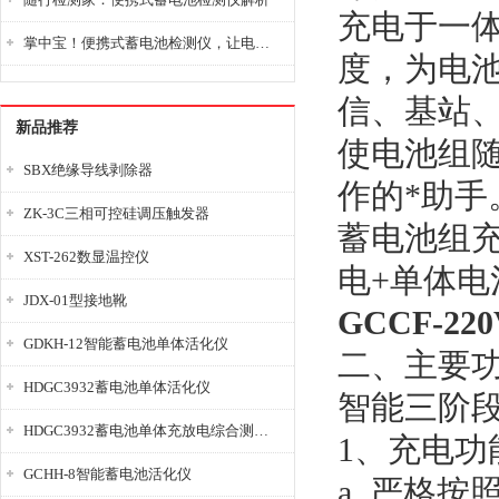
充电于一
掌中宝！便携式蓄电池检测仪，让电池检测变得简单又快捷！
度，为电池
信、基站
新品推荐
使电池组
SBX绝缘导线剥除器
作的*助手
ZK-3C三相可控硅调压触发器
蓄电池组
XST-262数显温控仪
电+单体电
JDX-01型接地靴
GCCF-2
GDKH-12智能蓄电池单体活化仪
二、主要
HDGC3932蓄电池单体活化仪
智能三阶
HDGC3932蓄电池单体充放电综合测试仪
1、充电功
GCHH-8智能蓄电池活化仪
a. 严格