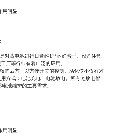
作用明显；
；
是对蓄电池进行日
常维护*的好帮手。设备体积
型工厂等
行业有着广泛的应用。
板的后方，以方便
开关的控制。活化仪不仅有对
使用方式：电
池充电，电池放电。所有充放电都
蓄
电池维护的主要需求。
作用明显；