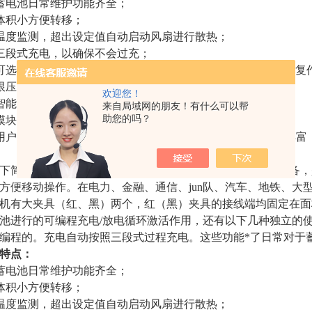
蓄电池日常维护功能齐全；
体积小方便转移；
温度监测，超出设定值自动启动风扇进行散热；
三段式充电，以确保不会过充；
可选择式的脉冲修复充电方式，对因硫化而导致的落后电池修复
限压/限流保护，保证不会过放或是过充；
欢迎您！
智能极性反接保护；
来自局域网的朋友！有什么可以帮
助您的吗？
模块化设计，方便维护；
用户界面好，大屏幕LCD，简体中文菜单式操作，人机界面丰富
下简称活化仪），是一款多功能型蓄电池维护维修检测的设备，
方便移动操作。在电力、金融、通信、jun队、汽车、地铁、大
机有大夹具（红、黑）两个，红（黑）夹具的接线端均固定在面
池进行的可编程充电/放电循环激活作用，还有以下几种独立的
编程的。充电自动按照三段式过程充电。这些功能*了日常对于
特点：
蓄电池日常维护功能齐全；
体积小方便转移；
温度监测，超出设定值自动启动风扇进行散热；