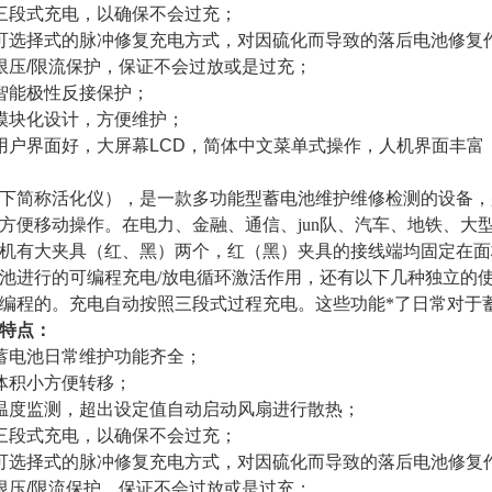
三段式充电，以确保不会过充；
可选择式的脉冲修复充电方式，对因硫化而导致的落后电池修复
限压/限流保护，保证不会过放或是过充；
智能极性反接保护；
模块化设计，方便维护；
用户界面好，大屏幕LCD，简体中文菜单式操作，人机界面丰富
下简称活化仪），是一款多功能型蓄电池维护维修检测的设备，
方便移动操作。在电力、金融、通信、jun队、汽车、地铁、大
机有大夹具（红、黑）两个，红（黑）夹具的接线端均固定在面
池进行的可编程充电/放电循环激活作用，还有以下几种独立的
编程的。充电自动按照三段式过程充电。这些功能*了日常对于
特点：
蓄电池日常维护功能齐全；
体积小方便转移；
温度监测，超出设定值自动启动风扇进行散热；
三段式充电，以确保不会过充；
可选择式的脉冲修复充电方式，对因硫化而导致的落后电池修复
限压/限流保护，保证不会过放或是过充；