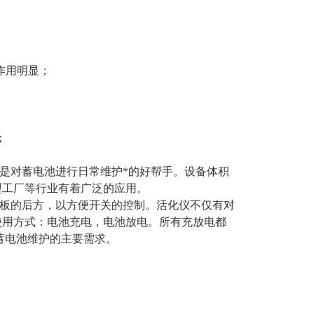
作用明显；
；
是对蓄电池进行日
常维护*的好帮手。设备体积
型工厂等
行业有着广泛的应用。
板的后方，以方便
开关的控制。活化仪不仅有对
使用方式：电
池充电，电池放电。所有充放电都
蓄
电池维护的主要需求。