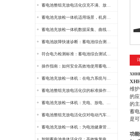
蓄电池整组充放电活化仪充不满、放不完怎么办？
蓄电池充放检一体机适用场景，机房基站变电站铅酸蓄电池维护检测应用
蓄电池充放检一体机数据采集、曲线分析与电池健康状态智能评估功能详解
蓄电池故障快速诊断：蓄电池综合测试仪判断落后电池的方法与标准
符合电力检测标准：蓄电池综合测试仪测试规范与精度校准方法详解
操作指南：如何安全高效地使用蓄电池智能活化仪？
XHH
蓄电池充放检一体机：在电力系统与储能设备中的创新应用，确保蓄电池性能与可靠性
XH
维护
蓄电池整组充放电活化仪的标准操作流程：从接线设置到充放电参数设定的安全规范
的应
蓄电池充放检一体机：充电、放电、检测三功能集成设备
的主
蓄电
蓄电池整组充放电活化仪对电动汽车电池有帮助吗？
是可
蓄电池充放检一体机：为电池健康管理提供一站式解决方案
功能
智能蓄电池单体活化仪：高效恢复电池性能，延长蓄电池使用寿命