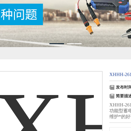
1
2
XHHH-2
发布时间：
简要描
XHHH-
功能型蓄
维护*的