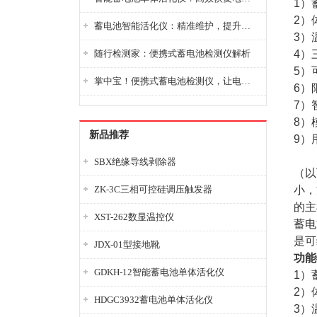
1）
2）
蓄电池智能活化仪：精准维护，提升电池健康状态
3）
随行检测家：便携式蓄电池检测仪解析
4）
5）
掌中宝！便携式蓄电池检测仪，让电池检测变得简单又快捷！
6）
7）
8）
新品推荐
9）
SBX绝缘导线剥除器
（以
ZK-3C三相可控硅调压触发器
小，
的主
XST-262数显温控仪
蓄电
是可
JDX-01型接地靴
功能
GDKH-12智能蓄电池单体活化仪
1）
2）
HDGC3932蓄电池单体活化仪
3）