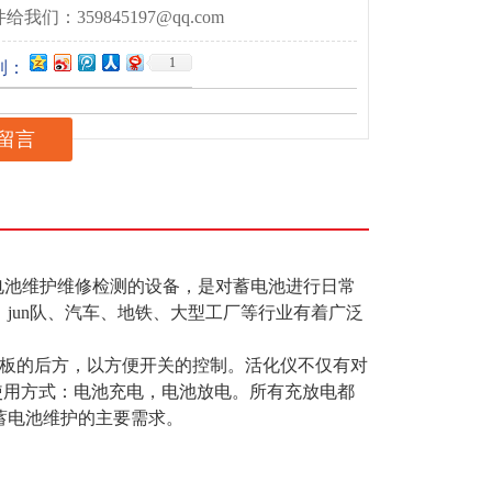
给我们：359845197@qq.com
1
到：
留言
电池维护维修检测的设备，是对蓄电池进行日
常
jun队、汽车、地铁、大型工厂等
行业有着广泛
板的后方，以方便
开关的控制。活化仪不仅有对
使用方式：电
池充电，电池放电。所有充放电都
蓄
电池维护的主要需求。