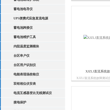
电力、电信、冶金、石化
域中，并发挥着重要作用
蓄电池电导仪
UPS便携式应急直流电源
蓄电池跨接仪
蓄电池维护工具
内阻温度监测模块
台区串户仪
台区用户识别仪
XJZLJ直流系统
电能表现场校检仪
XJZLJ直流系统故障测
地故障测试仪。它能够适
双钳相位伏安表
级的直流系统，配备了高
电流互感器变比无线测试仪
表，通过对多种信号的高
了检测范围与抗干扰能力
接地保护
和*的模糊控制计...