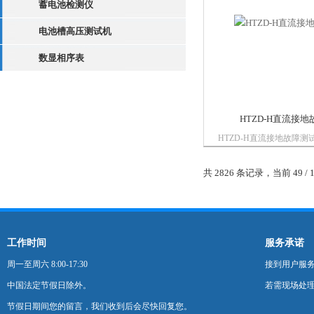
蓄电池检测仪
电池槽高压测试机
数显相序表
HTZD-H直流接
HTZD-H直流接地故障
流接地故障测试仪。它能
压等级的直流系统，配备
共 2826 条记录，当前 49 / 
钳表，通过对多种信号的
高了检测范围与抗干扰能
法和*的模糊控...
工作时间
服务承诺
周一至周六 8:00-17:30
接到用户服
中国法定节假日除外。
若需现场处理
节假日期间您的留言，我们收到后会尽快回复您。