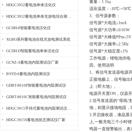
重量：1.5㎏
HDGC3932蓄电池单体活化仪
适应温度：-10℃-+50℃
3、信号源参数：
HDGC3932蓄电池单体充放电综合测试仪
信号源*大电流≤1mA
GCHH-8智能蓄电池活化仪
信号源*大功率≤0.01W
信号源*大峰值PPm≤5V
XGBO系列蓄电池在线充放电测试系统
信号源*大频率≤2.5Hz
GCDH-D智能蓄电池单体活化仪
信号源*大稳定度≤1%
工作电源：锂电池供电
GCNZ-A蓄电池内阻测试仪厂家
四、使用说明
1、将信号发送器电源
BYFD-6蓄电池内阻测试仪
正接地极上，信号输出
GDBT-8610P智能蓄电池内阻测试仪
上（即大地）。
电源开关置ON，仪器
GDBT-8610C智能蓄电池内阻测试仪
2.信号发送器的“母线
地，则显示接地电阻，
HDGC3915手持式蓄电池内阻测试仪厂家
3.开启接收器，液晶显
HDGC3915S蓄电池状态测试仪厂家
上,一般充电三个小时
鸣器一直报警输出，表