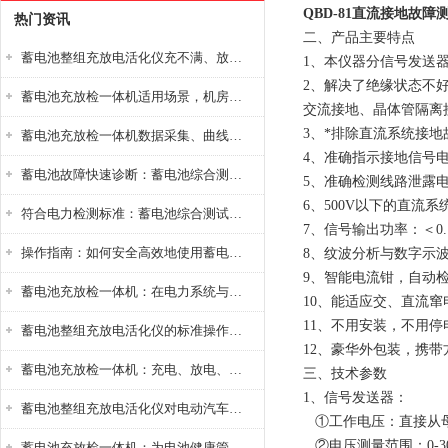
QBD-81直流接地故障
热门资讯
二、产品主要特点
蓄电池整组充放电活化仪充不满、放不完怎么办？
1、本仪器分信号发送
2、解决了绝缘状态不
蓄电池充放检一体机适用场景，机房基站变电站铅酸蓄电池维护检测应用
交流接地、晶体管隔离
3、*排除直流系统接地
蓄电池充放检一体机数据采集、曲线分析与电池健康状态智能评估功能详解
4、准确指示接地信号
蓄电池故障快速诊断：蓄电池综合测试仪判断落后电池的方法与标准
5、准确检测线路泄露
6、500V以下的直
符合电力检测标准：蓄电池综合测试仪测试规范与精度校准方法详解
7、信号输出功率：＜
操作指南：如何安全高效地使用蓄电池智能活化仪？
8、纹波分析与数字示
9、智能电流钳，自动
蓄电池充放检一体机：在电力系统与储能设备中的创新应用，确保蓄电池性能与可靠性
10、能适应交、直流
11、不用安装，不用
蓄电池整组充放电活化仪的标准操作流程：从接线设置到充放电参数设定的安全规范
12、豪华外包装，携带
蓄电池充放检一体机：充电、放电、检测三功能集成设备
三、技术参数
1、信号发送器：
蓄电池整组充放电活化仪对电动汽车电池有帮助吗？
①工作电压：直接从母线
②电压测量范围：0-30
蓄电池充放检一体机：为电池健康管理提供一站式解决方案