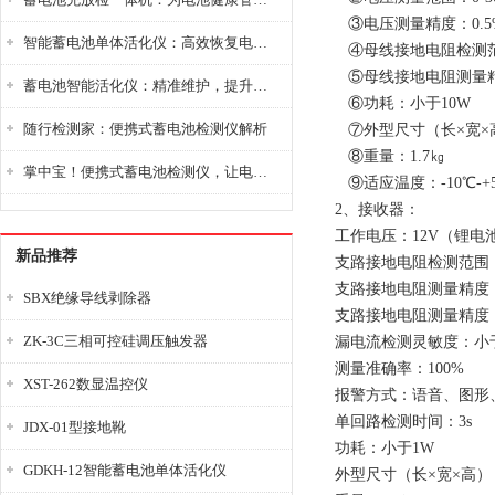
③电压测量精度：0.5
智能蓄电池单体活化仪：高效恢复电池性能，延长蓄电池使用寿命
④母线接地电阻检测范围：
⑤母线接地电阻测量精
蓄电池智能活化仪：精准维护，提升电池健康状态
⑥功耗：小于10W
随行检测家：便携式蓄电池检测仪解析
⑦外型尺寸（长×宽×高）
⑧重量：1.7㎏
掌中宝！便携式蓄电池检测仪，让电池检测变得简单又快捷！
⑨适应温度：-10℃-+
2、接收器：
工作电压：12V（锂电池工
新品推荐
支路接地电阻检测范围： 0
支路接地电阻测量精度
SBX绝缘导线剥除器
支路接地电阻测量精度：
ZK-3C三相可控硅调压触发器
漏电流检测灵敏度：小于0
测量准确率：100%
XST-262数显温控仪
报警方式：语音、图形
单回路检测时间：3s
JDX-01型接地靴
功耗：小于1W
GDKH-12智能蓄电池单体活化仪
外型尺寸（长×宽×高）：2