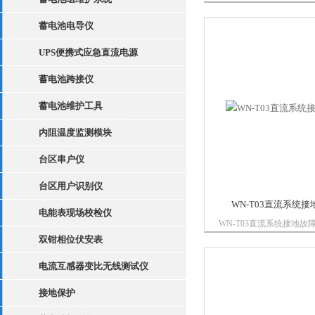
构简单精巧、携带方便、
高，可准确探测出接地故
蓄电池电导仪
定位接地点经在多家发电
用证明，本仪器在220V、1
UPS便携式应急直流电源
24V各...
蓄电池跨接仪
蓄电池维护工具
内阻温度监测模块
台区串户仪
台区用户识别仪
WN-T03直流系统
电能表现场校检仪
WN-T03直流系统接地
点解决了直流系统间接接
双钳相位伏安表
地、环路接地、正负同时
电流互感器变比无线测试仪
接地、多点接地等疑难故
且能准确的显示系统电压
接地保护
地总阻值、支路接...