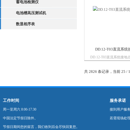
蓄电池检测仪
电池槽高压测试机
数显相序表
DD.12-T03直流
DD.12-T03直流系统接
流方向指示功能，能检测
能显示接地电流的波形，
共 2826 条记录，当前 25 / 
断接地状态，克服了系统
响。采用数字信号处理技
灵敏度，可探...
工作时间
服务承诺
周一至周六 8:00-17:30
接到用户服
中国法定节假日除外。
若需现场处理
节假日期间您的留言，我们收到后会尽快回复您。