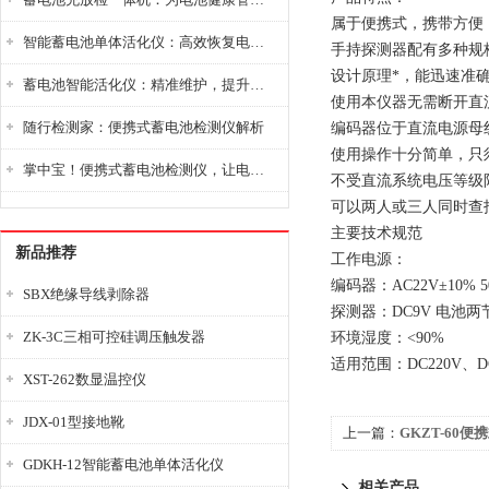
属于便携式，携带方便
智能蓄电池单体活化仪：高效恢复电池性能，延长蓄电池使用寿命
手持探测器配有多种规
设计原理*，能迅速准
蓄电池智能活化仪：精准维护，提升电池健康状态
使用本仪器无需断开直
随行检测家：便携式蓄电池检测仪解析
编码器位于直流电源母
使用操作十分简单，只
掌中宝！便携式蓄电池检测仪，让电池检测变得简单又快捷！
不受直流系统电压等级
可以两人或三人同时查
主要技术规范
新品推荐
工作电源：
编码器：AC22V±10% 50
SBX绝缘导线剥除器
探测器：DC9V 电池两
ZK-3C三相可控硅调压触发器
环境湿度：<90%
适用范围：DC220V、DC
XST-262数显温控仪
JDX-01型接地靴
上一篇：
GKZT-60
GDKH-12智能蓄电池单体活化仪
仪
相关产品