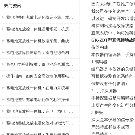
因而未得到广泛推广使
热门资讯
我公司在多年来生产、
蓄电池整组充放电活化仪充不满、放不完怎么办？
以改进，研制开发出适
确探测出接地故障线路，
蓄电池充放检一体机适用场景，机房基站变电站铅酸蓄电池维护检测应用
直流系统中，均可准确
GK-ZDT型直流接地
蓄电池充放检一体机数据采集、曲线分析与电池健康状态智能评估功能详解
仪器构成
蓄电池故障快速诊断：蓄电池综合测试仪判断落后电池的方法与标准
本仪器由编码器、手持
1.编码器
符合电力检测标准：蓄电池综合测试仪测试规范与精度校准方法详解
编码器是本仪器的关键
操作指南：如何安全高效地使用蓄电池智能活化仪？
可根据被测直流系统的
保护没有任何影响）
蓄电池充放检一体机：在电力系统与储能设备中的创新应用，确保蓄电池性能与可靠性
2. 手持探测器
手持探测器是与编码器
蓄电池整组充放电活化仪的标准操作流程：从接线设置到充放电参数设定的安全规范
上所产生的变化进行分
蓄电池充放检一体机：充电、放电、检测三功能集成设备
3.探头
探头是本仪器的信号接
蓄电池整组充放电活化仪对电动汽车电池有帮助吗？
产品特点和技术规范
产品特点：
蓄电池充放检一体机：为电池健康管理提供一站式解决方案