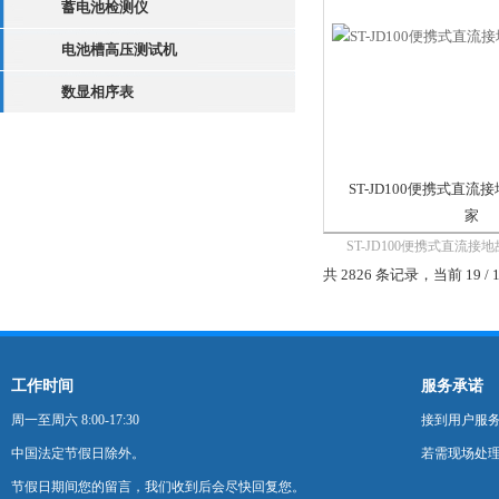
蓄电池检测仪
电池槽高压测试机
数显相序表
ST-JD100便携式直
家
ST-JD100便携式直流
一种易发生且对电力系统
共 2826 条记录，当前 19 / 
障。直流系统正极接地，
护误动，因为跳闸线圈接
系统再有一点接地或绝缘
保护误动；直流...
工作时间
服务承诺
周一至周六 8:00-17:30
接到用户服
中国法定节假日除外。
若需现场处理
节假日期间您的留言，我们收到后会尽快回复您。