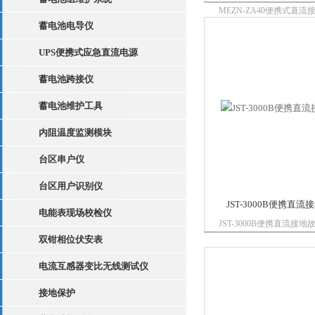
MEZN-ZA40便携式直
本产品介于在线式和便携
蓄电池电导仪
间，使用方法为便携式，
UPS便携式应急直流电源
该仪器具有检测灵敏度高
强、体积小、重量轻、使
蓄电池跨接仪
查找直流系统接地...
蓄电池维护工具
内阻温度监测模块
台区串户仪
台区用户识别仪
JST-3000B便携直
电能表现场校检仪
JST-3000B便携直流接
设备的绝缘状况，当绝缘
双钳相位伏安表
规定要求之下时，可以进
电流互感器变比无线测试仪
找，找到绝缘破损处，从
理。
接地保护