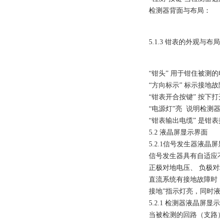
检测器背面与布局：
5.1.3 钳表的外观与布
“钳头” 用于钳住被测
“方向标示” 标示接地
“钳表开合按键” 按下
“电源灯”亮 说明检
“钳表输出电缆” 是钳
5.2 液晶屏显示界面
5.2.1信号发生器液晶
信号发生器具有自适应
正极对地电压、 负极
直流系统有接地故障时
接地”指示灯亮，同时
5.2.1 检测器液晶屏显
当被检测的回路（支路