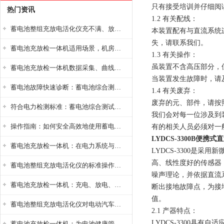
只有接受培训并仔细阅
热门资讯
1.2 有关配线：
蓄电池整组充放电活化仪充不满、放不完怎么办？
本装置配有与直流系统
失，请联系我们。
蓄电池充放检一体机适用场景，机房基站变电站铅酸蓄电池维护检测应用
1.3 有关操作：
虽装置不含高压部分，
蓄电池充放检一体机数据采集、曲线分析与电池健康状态智能评估功能详解
当装置发生故障时，请
蓄电池故障快速诊断：蓄电池综合测试仪判断落后电池的方法与标准
1.4 有关废弃：
废弃的元、部件，请按
符合电力检测标准：蓄电池综合测试仪测试规范与精度校准方法详解
我们会对每一位涉及到
操作指南：如何安全高效地使用蓄电池智能活化仪？
有的相关人员必须对一
LYDCS-3300B便携
蓄电池充放检一体机：在电力系统与储能设备中的创新应用，确保蓄电池性能与可靠性
LYDCS-3300是
高、线性度好的传感器
蓄电池整组充放电活化仪的标准操作流程：从接线设置到充放电参数设定的安全规范
噪声理论，并依据直流
蓄电池充放检一体机：充电、放电、检测三功能集成设备
断出接地故障点，为接
值。
蓄电池整组充放电活化仪对电动汽车电池有帮助吗？
2.1 产器特点：
LYDCS-3300具
蓄电池充放检一体机：为电池健康管理提供一站式解决方案