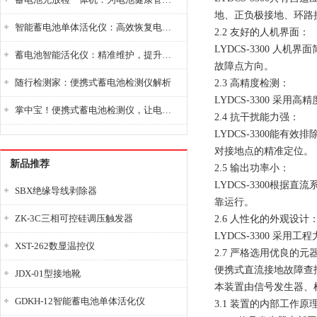
地、正负极接地、环路
智能蓄电池单体活化仪：高效恢复电池性能，延长蓄电池使用寿命
2.2 友好的人机界面：
LYDCS-3300 
蓄电池智能活化仪：精准维护，提升电池健康状态
故障点方向。
随行检测家：便携式蓄电池检测仪解析
2.3 高精度检测：
LYDCS-3300 
掌中宝！便携式蓄电池检测仪，让电池检测变得简单又快捷！
2.4 抗干扰能力强：
LYDCS-3300能
对接地点的精准定位。
新品推荐
2.5 输出功率小：
LYDCS-3300根据
SBX绝缘导线剥除器
靠运行。
ZK-3C三相可控硅调压触发器
2.6 人性化的外观设计
LYDCS-3300 
XST-262数显温控仪
2.7 严格选用优良的
便携式直流接地故障查
JDX-01型接地靴
本装置由信号发生器、
GDKH-12智能蓄电池单体活化仪
3.1 装置的内部工作原