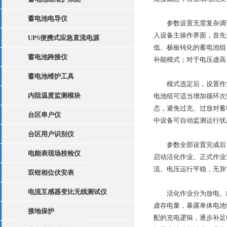
蓄电池电导仪
参数设置无需复杂调试
入设备主操作界面，首先
UPS便携式应急直流电源
低、极板钝化的蓄电池组
蓄电池跨接仪
补能模式；对于电压虚高
蓄电池维护工具
模式选定后，设置作业
内阻温度监测模块
电池组可适当增加循环次
态，避免过充、过放对蓄
台区串户仪
中设备可自动监测运行状
台区用户识别仪
参数全部设置完成后，
电能表现场校检仪
启动活化作业。正式作业
流、电压运行平稳，无异
双钳相位伏安表
电流互感器变比无线测试仪
活化作业分为放电、静
虚存电量，暴露单体电池
接地保护
配的充电逻辑，逐步补足