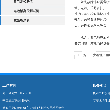
蓄电池检测仪
常见故障排查需遵循“
常、电源开关是否打开，
电池槽高压测试机
准确，首先检查模块校准
部件。若设备运行过程中
数显相序表
大。若设备充放电异常，
总之，蓄电池充放检一
各类问题，才能确保设备
上一篇：
一文看懂：蓄
操作流程与参数设置
工作时间
服务承诺
周一至周六 8:00-17:30
接到用户服
中国法定节假日除外。
若需现场处理
节假日期间您的留言，我们收到后会尽快回复您。