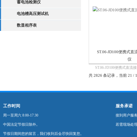
蓄电池检测仪
电池槽高压测试机
数显相序表
ST.06-JD100便携
仪
ST.06-JD100便携式
是一种易发生且对电力系
共 2826 条记录，当前 21 / 
障。直流系统正极接地，
护误动，因为跳闸线圈接
系统再有一点接地或绝缘
保护误动...
工作时间
服务承诺
周一至周六 8:00-17:30
接到用户服
中国法定节假日除外。
若需现场处理
节假日期间您的留言，我们收到后会尽快回复您。