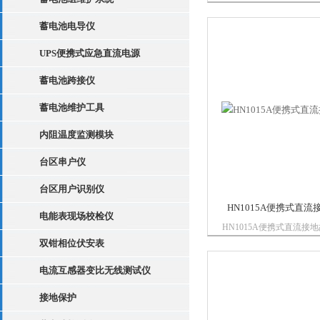
查找解决各电压等级（48V
220V）直流系统中的间
蓄电池电导仪
地、环路接地、正负同时
接地、交直流串电故障、
UPS便携式应急直流电源
故障。
蓄电池跨接仪
蓄电池维护工具
内阻温度监测模块
台区串户仪
台区用户识别仪
HN1015A便携式直
电能表现场校检仪
HN1015A便携式直流接
仅重点解决了直流系统间
双钳相位伏安表
接地、环路接地、正负同
电流互感器变比无线测试仪
衡接地、多点接地、、等
检测，并且还能准确的显
接地保护
滴电压、接地阻...