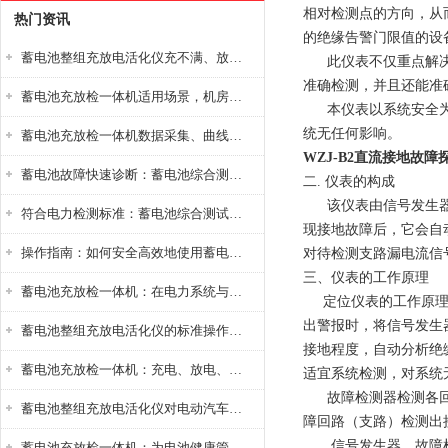
相对检测点的方向，从
热门资讯
的绝缘告警门限值的设
蓄电池整组充放电活化仪充不满、放不完怎么办？
此仪表不仅重点解决了
准确检测，并且还能准
蓄电池充放检一体机适用场景，机房基站变电站铅酸蓄电池维护检测应用
本仪表以系统安全为首
统无任何影响。
蓄电池充放检一体机数据采集、曲线分析与电池健康状态智能评估功能详解
WZJ-B2直流接地故障
蓄电池故障快速诊断：蓄电池综合测试仪判断落后电池的方法与标准
二. 仪表的构成
该仪表由信号发生器、
符合电力检测标准：蓄电池综合测试仪测试规范与精度校准方法详解
现接地故障后，它会自
操作指南：如何安全高效地使用蓄电池智能活化仪？
对待检测支路漏电流信
三、仪表的工作原理
蓄电池充放检一体机：在电力系统与储能设备中的创新应用，确保蓄电池性能与可靠性
定位仪表的工作原理是
出警报时，将信号发生
蓄电池整组充放电活化仪的标准操作流程：从接线设置到充放电参数设定的安全规范
接地程度，自动分析绝
蓄电池充放检一体机：充电、放电、检测三功能集成设备
适宜系统检测，对系统
故障检测器检测各回路
蓄电池整组充放电活化仪对电动汽车电池有帮助吗？
障回路（支路）检测出
信号发生器、故障检测
蓄电池充放检一体机：为电池健康管理提供一站式解决方案