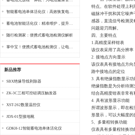
特点。在软件处理上利
智能蓄电池单体活化仪：高效恢复电池性能，延长蓄电池使用寿命
磁脉冲干扰和其它噪声
感器，直流信号检测灵敏
蓄电池智能活化仪：精准维护，提升电池健康状态
问题迎刃而解。
随行检测家：便携式蓄电池检测仪解析
四、主要特点
1.高精度采样钳表
掌中宝！便携式蓄电池检测仪，让电池检测变得简单又快捷！
该仪表采用了高分辨率（
2. 接地点方向显示
该仪表具有接地点方向
新品推荐
路中接地点的定位
3. 具有绝缘指数显示功
SBX绝缘导线剥除器
绝缘指数是为分析待测
ZK-3C三相可控硅调压触发器
结合高精度钳表非常有
4. 具有波形显示功能
XST-262数显温控仪
所谓波形显示，即在检
形显示，可以大幅度的
JDX-01型接地靴
5、多量程转换功能
GDKH-12智能蓄电池单体活化仪
仪表具有多量程转换功