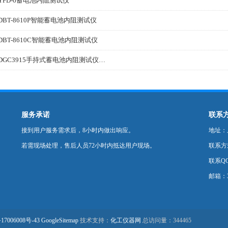
YFD-6蓄电池内阻测试仪
DBT-8610P智能蓄电池内阻测试仪
DBT-8610C智能蓄电池内阻测试仪
HDGC3915手持式蓄电池内阻测试仪厂家
服务承诺
联系
接到用户服务需求后，8小时内做出响应。
地址：
若需现场处理，售后人员72小时内抵达用户现场。
联系方式：
联系QQ
邮箱：35
17006008号-43
GoogleSitemap
技术支持：
化工仪器网
总访问量：344465