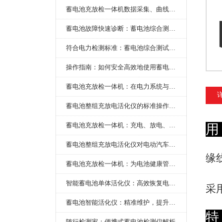
蓄电池充放检一体机数据采集、曲线分析与电池健康状态智能评估功能详解
蓄电池故障快速诊断：蓄电池综合测试仪判断落后电池的方法与标准
符合电力检测标准：蓄电池综合测试仪测试规范与精度校准方法详解
操作指南：如何安全高效地使用蓄电池智能活化仪？
蓄电池充放检一体机：在电力系统与储能设备中的创新应用，确保蓄电池性能与可靠性
蓄电池整组充放电活化仪的标准操作流程：从接线设置到充放电参数设定的安全规范
蓄电池充放检一体机：充电、放电、检测三功能集成设备
用
蓄电池整组充放电活化仪对电动汽车电池有帮助吗？
缘
蓄电池充放检一体机：为电池健康管理提供一站式解决方案
智能蓄电池单体活化仪：高效恢复电池性能，延长蓄电池使用寿命
采
蓄电池智能活化仪：精准维护，提升电池健康状态
特
随行检测家：便携式蓄电池检测仪解析