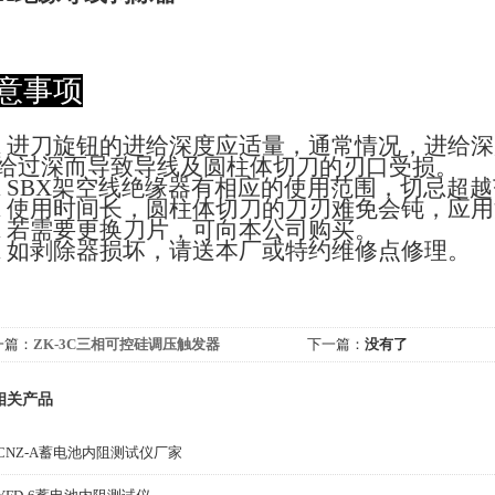
意事项
l
进刀旋钮的进给深度应适量，通常情况，进给深
给过深而导致导线及圆柱体切刀的刃口受损。
l
SBX
架空线绝缘器有相应的使用范围，切忌超越
l
使用时间长，圆柱体切刀的刀刃难免会钝，应用
l
若需要更换刀片，可向本公司购买。
l
如剥除器损坏，请送本厂或特约维修点修理。
一篇：
ZK-3C三相可控硅调压触发器
下一篇：
没有了
相关产品
CNZ-A蓄电池内阻测试仪厂家