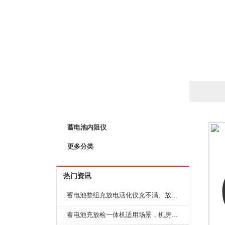
产品列表
PRODUCTS LIST
蓄电池内阻仪
更多分类
热门资讯
蓄电池整组充放电活化仪充不满、放不完怎么办？
蓄电池充放检一体机适用场景，机房基站变电站铅酸蓄电池维护检测应用