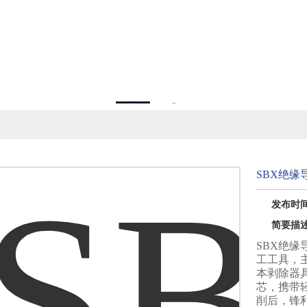
1
2
SBX绝缘
发布时间：
简要描
SBX绝
工工具，
本剥除器
芯，携带
削后，锋