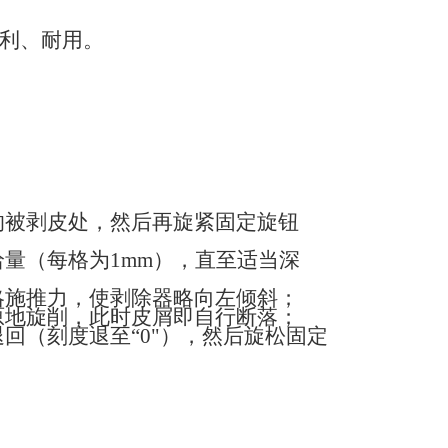
利、耐用。
的被剥皮处，然后再旋紧固定旋钮
量（每格为1
mm
），直至适当深
略施推力，使剥除器略向左倾斜；
原地旋削，此时皮屑即自行断落；
回（刻度退至“0"），然后旋松固定
。