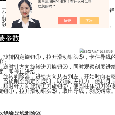
来自局域网的朋友！有什么可以帮
助您的吗？
l
刀片采用合金钢制造，经热处理磨削后，刀片锋
l
刀头可拆卸更换、修磨。
l
剥层厚度有进给刻度，操作直观便利。
l
剥皮可由头部或中间开始，操作方便，质量好。
要参数
1.
旋转固定旋钮
①，拉开滑动钳头⑤，卡住导线
①；
2.
逆时针方向旋转进刀旋钮
②，同时观察刻度进给
度，即停止进给；
3.
旋转剥除器，进给方向从右到左，开始时向右
4.
当旋削至预定长度时，取消向左推力，使机身
5.
顺时针方向旋转进刀旋钮
②，使圆柱体切刀④退
旋钮①，拉开滑动钳头⑤，取出导线，剥皮结束
BX绝缘导线剥除器