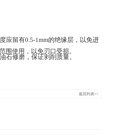
度应留有
0
.5-1mm
的绝缘层，以免进
范围使用，以免刃口受损。
油石修磨，保证剥削质量。
返回列表>>