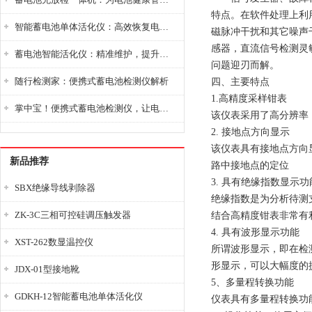
特点。在软件处理上利
智能蓄电池单体活化仪：高效恢复电池性能，延长蓄电池使用寿命
磁脉冲干扰和其它噪声
感器，直流信号检测灵敏
蓄电池智能活化仪：精准维护，提升电池健康状态
问题迎刃而解。
随行检测家：便携式蓄电池检测仪解析
四、主要特点
1.高精度采样钳表
掌中宝！便携式蓄电池检测仪，让电池检测变得简单又快捷！
该仪表采用了高分辨率（
2. 接地点方向显示
该仪表具有接地点方向
新品推荐
路中接地点的定位
3. 具有绝缘指数显示功
SBX绝缘导线剥除器
绝缘指数是为分析待测
ZK-3C三相可控硅调压触发器
结合高精度钳表非常有
4. 具有波形显示功能
XST-262数显温控仪
所谓波形显示，即在检
形显示，可以大幅度的
JDX-01型接地靴
5、多量程转换功能
GDKH-12智能蓄电池单体活化仪
仪表具有多量程转换功