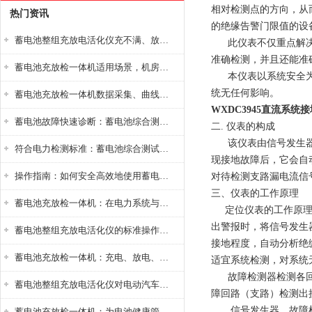
相对检测点的方向，从
热门资讯
的绝缘告警门限值的设
蓄电池整组充放电活化仪充不满、放不完怎么办？
此仪表不仅重点解决了
准确检测，并且还能准
蓄电池充放检一体机适用场景，机房基站变电站铅酸蓄电池维护检测应用
本仪表以系统安全为首
统无任何影响。
蓄电池充放检一体机数据采集、曲线分析与电池健康状态智能评估功能详解
WXDC3945直流系统
蓄电池故障快速诊断：蓄电池综合测试仪判断落后电池的方法与标准
二. 仪表的构成
该仪表由信号发生器、
符合电力检测标准：蓄电池综合测试仪测试规范与精度校准方法详解
现接地故障后，它会自
操作指南：如何安全高效地使用蓄电池智能活化仪？
对待检测支路漏电流信
三、仪表的工作原理
蓄电池充放检一体机：在电力系统与储能设备中的创新应用，确保蓄电池性能与可靠性
定位仪表的工作原理是
出警报时，将信号发生
蓄电池整组充放电活化仪的标准操作流程：从接线设置到充放电参数设定的安全规范
接地程度，自动分析绝
蓄电池充放检一体机：充电、放电、检测三功能集成设备
适宜系统检测，对系统
故障检测器检测各回路
蓄电池整组充放电活化仪对电动汽车电池有帮助吗？
障回路（支路）检测出
信号发生器、故障检测
蓄电池充放检一体机：为电池健康管理提供一站式解决方案