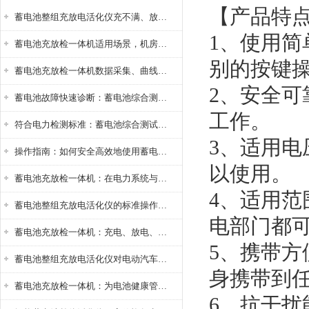
【产品特
蓄电池整组充放电活化仪充不满、放不完怎么办？
1、使用
蓄电池充放检一体机适用场景，机房基站变电站铅酸蓄电池维护检测应用
别的按键
蓄电池充放检一体机数据采集、曲线分析与电池健康状态智能评估功能详解
2、安全
蓄电池故障快速诊断：蓄电池综合测试仪判断落后电池的方法与标准
工作。
符合电力检测标准：蓄电池综合测试仪测试规范与精度校准方法详解
3、适用电压
操作指南：如何安全高效地使用蓄电池智能活化仪？
以使用。
蓄电池充放检一体机：在电力系统与储能设备中的创新应用，确保蓄电池性能与可靠性
4、适用
蓄电池整组充放电活化仪的标准操作流程：从接线设置到充放电参数设定的安全规范
电部门都
蓄电池充放检一体机：充电、放电、检测三功能集成设备
5、携带
蓄电池整组充放电活化仪对电动汽车电池有帮助吗？
身携带到
蓄电池充放检一体机：为电池健康管理提供一站式解决方案
6、抗干