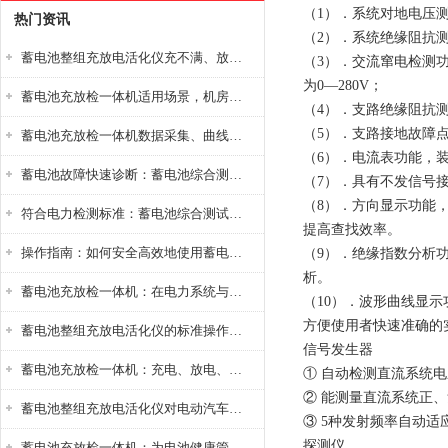
（1）．系统对地电压
热门资讯
（2）．系统绝缘阻抗测
蓄电池整组充放电活化仪充不满、放不完怎么办？
（3）．交流窜电检测
为0—280V；
蓄电池充放检一体机适用场景，机房基站变电站铅酸蓄电池维护检测应用
（4）．支路绝缘阻抗
（5）．支路接地故障
蓄电池充放检一体机数据采集、曲线分析与电池健康状态智能评估功能详解
（6）．电流表功能，装
蓄电池故障快速诊断：蓄电池综合测试仪判断落后电池的方法与标准
（7）．具有不发信号
（8）．方向显示功能
符合电力检测标准：蓄电池综合测试仪测试规范与精度校准方法详解
提高查找效率。
操作指南：如何安全高效地使用蓄电池智能活化仪？
（9）．绝缘指数分析
析。
蓄电池充放检一体机：在电力系统与储能设备中的创新应用，确保蓄电池性能与可靠性
（10）．波形曲线显
方便使用者快速准确的
蓄电池整组充放电活化仪的标准操作流程：从接线设置到充放电参数设定的安全规范
信号发生器
蓄电池充放检一体机：充电、放电、检测三功能集成设备
① 自动检测直流系统电
② 能测量直流系统正
蓄电池整组充放电活化仪对电动汽车电池有帮助吗？
③ 5种发射频率自动适
探测仪
蓄电池充放检一体机：为电池健康管理提供一站式解决方案