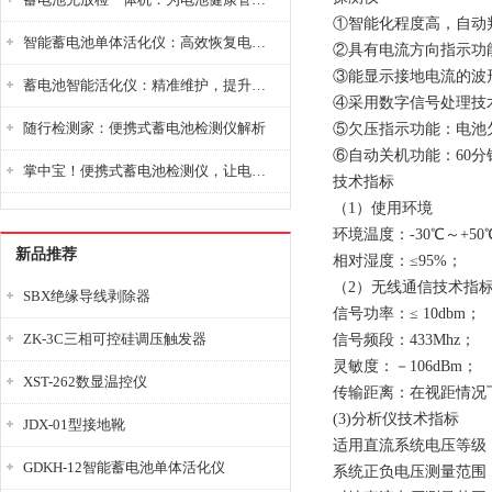
①智能化程度高，自动
智能蓄电池单体活化仪：高效恢复电池性能，延长蓄电池使用寿命
②具有电流方向指示功
③能显示接地电流的波
蓄电池智能活化仪：精准维护，提升电池健康状态
④采用数字信号处理技
随行检测家：便携式蓄电池检测仪解析
⑤欠压指示功能：电池
⑥自动关机功能：60
掌中宝！便携式蓄电池检测仪，让电池检测变得简单又快捷！
技术指标
（1）使用环境
环境温度：-30℃～+50
新品推荐
相对湿度：≤95%；
（2）无线通信技术指
SBX绝缘导线剥除器
信号功率：≤ 10dbm；
ZK-3C三相可控硅调压触发器
信号频段：433Mhz；
灵敏度：－106dBm；
XST-262数显温控仪
传输距离：在视距情况下
(3)分析仪技术指标
JDX-01型接地靴
适用直流系统电压等级： 
GDKH-12智能蓄电池单体活化仪
系统正负电压测量范围：