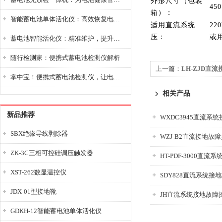
外形尺寸（包装
45
箱）：
智能蓄电池单体活化仪：高效恢复电池性能，延长蓄电池使用寿命
适用直流系统
22
压：
或
蓄电池智能活化仪：精准维护，提升电池健康状态
随行检测家：便携式蓄电池检测仪解析
上一篇：
LH-ZJD直
掌中宝！便携式蓄电池检测仪，让电池检测变得简单又快捷！
相关产品
新品推荐
WXDC3945直流系
SBX绝缘导线剥除器
WZJ-B2直流接地故
ZK-3C三相可控硅调压触发器
HT-PDF-3000直
XST-262数显温控仪
SDY828直流系统接
JDX-01型接地靴
JH直流系统接地故障
GDKH-12智能蓄电池单体活化仪