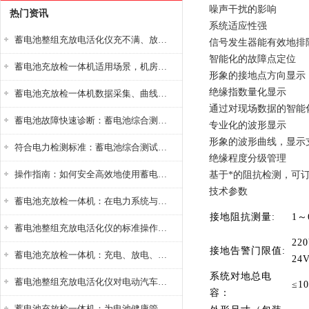
噪声干扰的影响
热门资讯
系统适应性强
蓄电池整组充放电活化仪充不满、放不完怎么办？
信号发生器能有效地排
智能化的故障点定位
蓄电池充放检一体机适用场景，机房基站变电站铅酸蓄电池维护检测应用
形象的接地点方向显示
绝缘指数量化显示
蓄电池充放检一体机数据采集、曲线分析与电池健康状态智能评估功能详解
通过对现场数据的智能
蓄电池故障快速诊断：蓄电池综合测试仪判断落后电池的方法与标准
专业化的波形显示
形象的波形曲线，显示
符合电力检测标准：蓄电池综合测试仪测试规范与精度校准方法详解
绝缘程度分级管理
操作指南：如何安全高效地使用蓄电池智能活化仪？
基于*的阻抗检测，可
技术参数
蓄电池充放检一体机：在电力系统与储能设备中的创新应用，确保蓄电池性能与可靠性
接地阻抗测量:
1～
蓄电池整组充放电活化仪的标准操作流程：从接线设置到充放电参数设定的安全规范
22
接地告警门限值:
蓄电池充放检一体机：充电、放电、检测三功能集成设备
24
系统对地总电
蓄电池整组充放电活化仪对电动汽车电池有帮助吗？
≤10
容：
蓄电池充放检一体机：为电池健康管理提供一站式解决方案