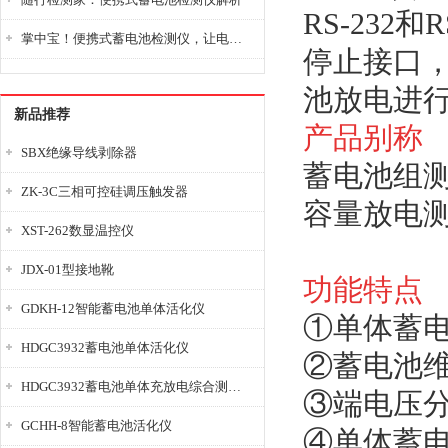
RS-23
掌中宝！便携式蓄电池检测仪，让电池检测变得简单又快捷！
停止接口
池放电进
新品推荐
产品别称
SBX绝缘导线剥除器
蓄电池组测
ZK-3C三相可控硅调压触发器
容量放电测
XST-262数显温控仪
JDX-01型接地靴
功能特点
GDKH-12智能蓄电池单体活化仪
①单体蓄
HDGC3932蓄电池单体活化仪
②蓄电池
HDGC3932蓄电池单体充放电综合测试仪
③端电压
GCHH-8智能蓄电池活化仪
④单体蓄