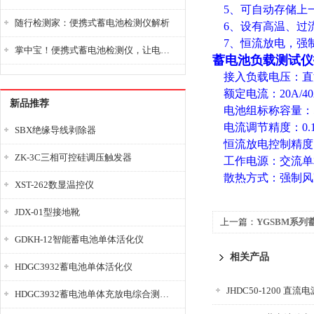
5、可自动存储上
随行检测家：便携式蓄电池检测仪解析
6、设有高温、过
7、恒流放电，强
掌中宝！便携式蓄电池检测仪，让电池检测变得简单又快捷！
蓄电池负载测试仪
接入负载电压：直流12V/
额定电流：20A/40A/60
新品推荐
电池组标称容量：50Ah-
电流调节精度：0.
SBX绝缘导线剥除器
恒流放电控制精度：
ZK-3C三相可控硅调压触发器
工作电源：交流单相
散热方式：强制风
XST-262数显温控仪
JDX-01型接地靴
上一篇：
YGSBM系列
GDKH-12智能蓄电池单体活化仪
相关产品
HDGC3932蓄电池单体活化仪
JHDC50-1200 直
HDGC3932蓄电池单体充放电综合测试仪