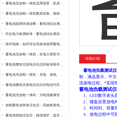
蓄电池充放检一体机适用场景，机房基站变电站铅酸蓄电池维护检测应用
蓄电池充放检一体机数据采集、曲线分析与电池健康状态智能评估功能详解
蓄电池故障快速诊断：蓄电池综合测试仪判断落后电池的方法与标准
符合电力检测标准：蓄电池综合测试仪测试规范与精度校准方法详解
操作指南：如何安全高效地使用蓄电池智能活化仪？
蓄电池充放检一体机：在电力系统与储能设备中的创新应用，确保蓄电池性能与可靠性
详细介绍
蓄电池整组充放电活化仪的标准操作流程：从接线设置到充放电参数设定的安全规范
蓄电池负载测试仪
蓄电池充放检一体机：充电、放电、检测三功能集成设备
制，液晶显示、中文
流放电过程。*实现
蓄电池整组充放电活化仪对电动汽车电池有帮助吗？
蓄电池负载测试仪
蓄电池充放检一体机：为电池健康管理提供一站式解决方案
1、LED数字表头
2、键盘设置放电
智能蓄电池单体活化仪：高效恢复电池性能，延长蓄电池使用寿命
3、时间到、容量
4、放电过程中可
蓄电池智能活化仪：精准维护，提升电池健康状态