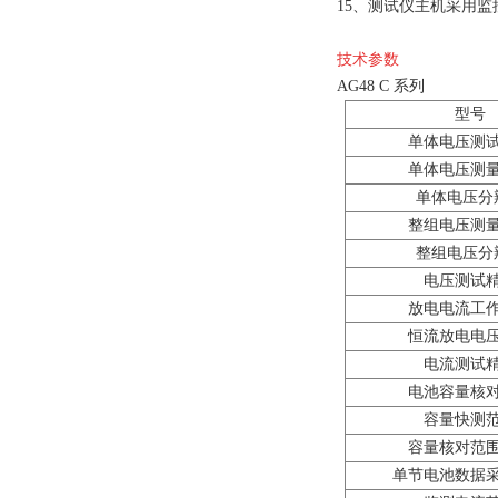
15、测试仪主机采用
技术参数
AG48 C
系列
型号
单体电压测
单体电压测
单体电压分
整组电压测
整组电压分
电压测试
放电电流工
恒流放电电
电流测试
电池容量核
容量快测
容量核对范
单节电池数据