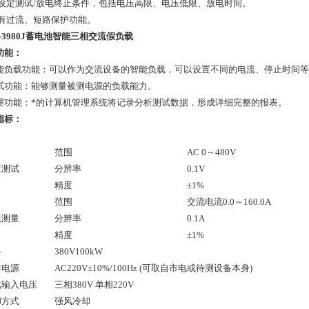
可设定测试/放电终止条件，包括电压高限、电压低限、放电时间。
具有过流、短路保护功能。
E-3980J蓄电池智能三相交流假负载
功能：
能负载功能：可以作为交流设备的智能负载，可以设置不同的电流、停止时间
试功能：能够测量被测电源的负载能力。
理功能：*的计算机管理系统将记录分析测试数据，形成详细完整的报表。
指标：
范围
AC 0～480V
压测试
分辨率
0.1V
精度
±1%
范围
交流电流0.0～160.0A
流测量
分辨率
0.1A
精度
±1%
格
380V100kW
作电源
AC220V±10%/100Hz (可取自市电或待测设备本身)
载输入电压
三相380V 单相220V
却方式
强风冷却