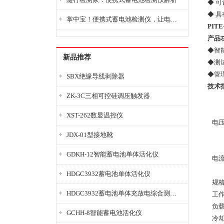
◆ 
◆ 
掌中宝！便携式蓄电池检测仪，让电池检测变得简单又快捷！
PIT
产品
◆智
新品推荐
◆测
◆管
SBX绝缘导线剥除器
技术
ZK-3C三相可控硅调压触发器
XST-262数显温控仪
电
JDX-01型接地靴
GDKH-12智能蓄电池单体活化仪
电
HDGC3932蓄电池单体活化仪
规
HDGC3932蓄电池单体充放电综合测试仪
工
负
GCHH-8智能蓄电池活化仪
冷