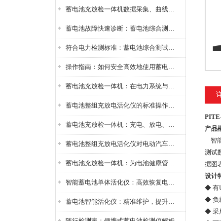
蓄电池充放检一体机数据采集、曲线分析与电池健康状态智能评估功能详解
蓄电池故障快速诊断：蓄电池综合测试仪判断落后电池的方法与标准
符合电力检测标准：蓄电池综合测试仪测试规范与精度校准方法详解
操作指南：如何安全高效地使用蓄电池智能活化仪？
蓄电池充放检一体机：在电力系统与储能设备中的创新应用，确保蓄电池性能与可靠性
蓄电池整组充放电活化仪的标准操作流程：从接线设置到充放电参数设定的安全规范
PIT
蓄电池充放检一体机：充电、放电、检测三功能集成设备
产品
智能
蓄电池整组充放电活化仪对电动汽车电池有帮助吗？
测试
蓄电池充放检一体机：为电池健康管理提供一站式解决方案
据图
设计
智能蓄电池单体活化仪：高效恢复电池性能，延长蓄电池使用寿命
◆ 
◆ 
蓄电池智能活化仪：精准维护，提升电池健康状态
◆ 
随行检测家：便携式蓄电池检测仪解析