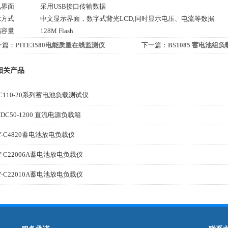
讯界面
采用USB接口传输数据
示方式
中文显示界面，数字式背光LCD;同时显示电压、电流等数据
储容量
128M Flash
一篇：
PITE3580电能质量在线监测仪
下一篇：
BS1085 蓄电池组
相关产品
C110-20系列蓄电池负载测试仪
HDC50-1200 直流电源负载箱
Y-C4820蓄电池放电负载仪
Y-C22006A蓄电池放电负载仪
Y-C22010A蓄电池放电负载仪