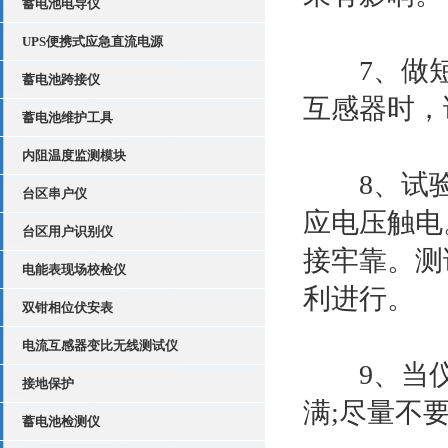
蓄电池电导仪
UPS便携式应急直流电源
7、做短
蓄电池跨接仪
互感器时，
蓄电池维护工具
内阻温度监测模块
8、试验
台区串户仪
应电压触电
台区用户识别仪
接牢靠。测
电能表现场校检仪
利进行。
双钳相位伏安表
电流互感器变比无线测试仪
9、当仪器
接地保护
满;尽量不
蓄电池检测仪