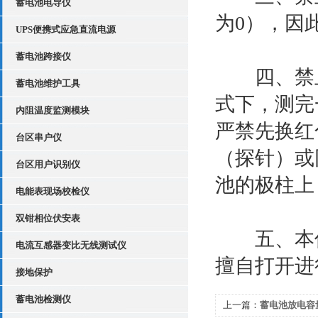
蓄电池电导仪
为0），因
UPS便携式应急直流电源
蓄电池跨接仪
四、禁止在
蓄电池维护工具
式下，测完
内阻温度监测模块
严禁先换红
台区串户仪
（探针）或
台区用户识别仪
池的极柱上
电能表现场校检仪
双钳相位伏安表
五、本仪
电流互感器变比无线测试仪
擅自打开进
接地保护
蓄电池检测仪
上一篇：
蓄电池放电容