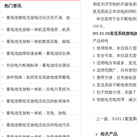
系统为浮空制的不接地系
热门资讯
直流系统正常供电的同时
蓄电池整组充放电活化仪充不满、放不完怎么办？
本仪器用于在不断电情
100％。
蓄电池充放检一体机适用场景，机房基站变电站铅酸蓄电池维护检测应用
HT-ZLJD直流系统接地
产品特性
蓄电池充放检一体机数据采集、曲线分析与电池健康状态智能评估功能详解
1. 使用简单。本仪器
蓄电池故障快速诊断：蓄电池综合测试仪判断落后电池的方法与标准
2. 安全可靠。本仪器
3. 适用电压等级多。直流系
符合电力检测标准：蓄电池综合测试仪测试规范与精度校准方法详解
4. 适用范围广。任何
操作指南：如何安全高效地使用蓄电池智能活化仪？
5. 携带方便，信号接
6. 直流系统不断电查找
蓄电池充放检一体机：在电力系统与储能设备中的创新应用，确保蓄电池性能与可靠性
7. 抗干扰能力强，克服
8. 智能化充电管理，减
蓄电池整组充放电活化仪的标准操作流程：从接线设置到充放电参数设定的安全规范
蓄电池充放检一体机：充电、放电、检测三功能集成设备
上一篇：
XJZLJ直流
蓄电池整组充放电活化仪对电动汽车电池有帮助吗？
相关产品
蓄电池充放检一体机：为电池健康管理提供一站式解决方案