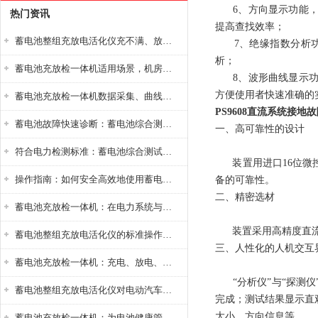
6、方向显示功能，对
热门资讯
提高查找效率；
蓄电池整组充放电活化仪充不满、放不完怎么办？
7、绝缘指数分析功
析；
蓄电池充放检一体机适用场景，机房基站变电站铅酸蓄电池维护检测应用
8、波形曲线显示功能
方便使用者快速准确的
蓄电池充放检一体机数据采集、曲线分析与电池健康状态智能评估功能详解
PS9608直流系统接地
蓄电池故障快速诊断：蓄电池综合测试仪判断落后电池的方法与标准
一、高可靠性的设计
符合电力检测标准：蓄电池综合测试仪测试规范与精度校准方法详解
装置用进口16位微控
操作指南：如何安全高效地使用蓄电池智能活化仪？
备的可靠性。
二、精密选材
蓄电池充放检一体机：在电力系统与储能设备中的创新应用，确保蓄电池性能与可靠性
装置采用高精度直流钳
蓄电池整组充放电活化仪的标准操作流程：从接线设置到充放电参数设定的安全规范
三、人性化的人机交互
蓄电池充放检一体机：充电、放电、检测三功能集成设备
“分析仪”与“探测仪
蓄电池整组充放电活化仪对电动汽车电池有帮助吗？
完成；测试结果显示直
大小，方向信息等。
蓄电池充放检一体机：为电池健康管理提供一站式解决方案