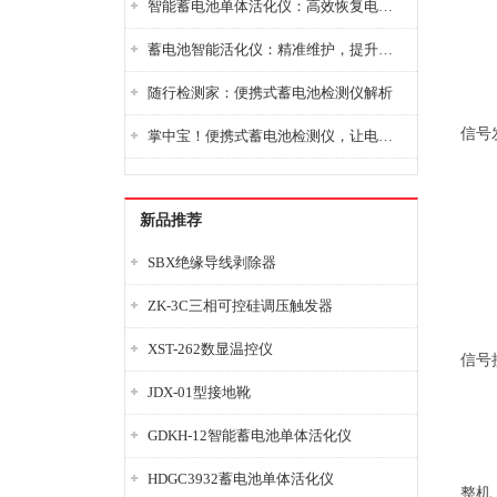
智能蓄电池单体活化仪：高效恢复电池性能，延长蓄电池使用寿命
蓄电池智能活化仪：精准维护，提升电池健康状态
随行检测家：便携式蓄电池检测仪解析
信号
掌中宝！便携式蓄电池检测仪，让电池检测变得简单又快捷！
新品推荐
SBX绝缘导线剥除器
ZK-3C三相可控硅调压触发器
XST-262数显温控仪
信号
JDX-01型接地靴
GDKH-12智能蓄电池单体活化仪
HDGC3932蓄电池单体活化仪
整机