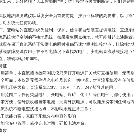
示出来，充分体现了人工智能的*性；对于接地点位置的断定，它们更是
。
流接地故障测试仪以系统安全为首要前提，按行业标准的高要求，以可靠
，对系统无任何影响。
厂、变电站的直流系统为控制、保护、信号和自动装置提供电源，直流系
流系统为浮空制的不接地系统，如果发生两点接地，就可能引起上述装置
就应在保证直流系统正常供电的同时准确迅速地探测出接地点，排除接地
系统故障测试仪用于在不断电情况下查找发电厂、变电站直流系统接地点
点，准确率达到100%。
特征
使用简单，本直流接地故障测试仪只需打开电源开关就可直接使用，无需
安全可靠，本仪器无需停浮充电机及其它一切电源，对直流系统没有任何
适用电压等级多，直流系统220V、110V、48V、24V都可以使用；
适用范围广，任何类型电厂、变电站、煤矿、化工厂等供电部门都可使用
携带方便，信号接收器自带电池，无需外接电源，可以随身携带到任何地
直流系统不断电查找接地点，不影响系统正常工作；
抗干扰能力强，克服了系统分布电容的影响；
智能化充电管理，减少充电时间，延长电池寿命。
参数