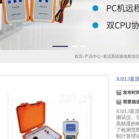
1
2
首页
>
产品中心
>
直流系统接地查找
XJZLJ
发布时间：
简要描
XJZLJ
测试仪。
高精度的
了检测范
制计算理