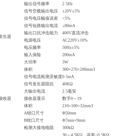
输出信号频率
2.5Hz
信号空载输出电压
±20V±5%
信号电压幅值误差
<5%
信号短路输出电流
≤80mA
输出口抗冲击能力
400V直流冲击
发生器
电源电压
AC220V±10%
电压频率
50Hz±5%
输入保险
200mA
大功率
3W
体积
300×270×200mm3
信号电流检测灵敏度
0.5mA
信号发生器阻抗
40KΩ
大输出电流
2.5毫安
接收器
接收器显示
数字0～19
体积
210×100×32mm3
A钳口尺寸
Φ50mm
B钳口尺寸
Φ7mm×9mm
检测大接地电阻
300kΩ
30～4.5KΩ，误差≤0.5KΩ