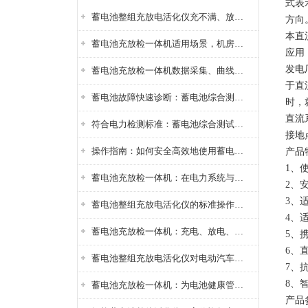
式表
蓄电池整组充放电活化仪充不满、放不完怎么办？
方向
本直
蓄电池充放检一体机适用场景，机房基站变电站铅酸蓄电池维护检测应用
应用
发电
蓄电池充放检一体机数据采集、曲线分析与电池健康状态智能评估功能详解
于直
蓄电池故障快速诊断：蓄电池综合测试仪判断落后电池的方法与标准
时，
直流
符合电力检测标准：蓄电池综合测试仪测试规范与精度校准方法详解
接地
操作指南：如何安全高效地使用蓄电池智能活化仪？
产品
1、
蓄电池充放检一体机：在电力系统与储能设备中的创新应用，确保蓄电池性能与可靠性
2、
3、
蓄电池整组充放电活化仪的标准操作流程：从接线设置到充放电参数设定的安全规范
4、
蓄电池充放检一体机：充电、放电、检测三功能集成设备
5、
6、
蓄电池整组充放电活化仪对电动汽车电池有帮助吗？
7、
8、
蓄电池充放检一体机：为电池健康管理提供一站式解决方案
产品