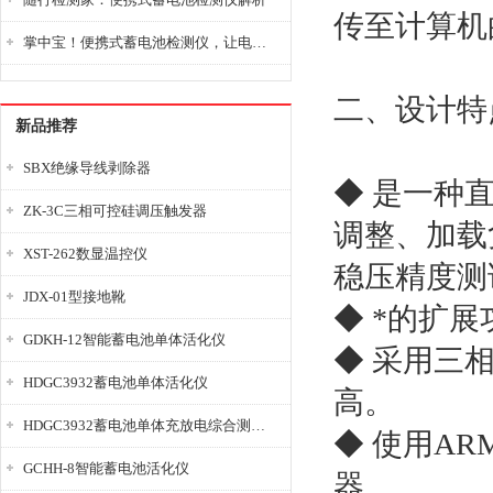
传至计算机
掌中宝！便携式蓄电池检测仪，让电池检测变得简单又快捷！
二、设计特
新品推荐
SBX绝缘导线剥除器
◆ 是一种
ZK-3C三相可控硅调压触发器
调整、加载
XST-262数显温控仪
稳压精度测
JDX-01型接地靴
◆ *的扩展
GDKH-12智能蓄电池单体活化仪
◆ 采用三
HDGC3932蓄电池单体活化仪
高。
HDGC3932蓄电池单体充放电综合测试仪
◆ 使用AR
GCHH-8智能蓄电池活化仪
器。