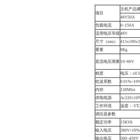
主机产品
项目
48V50A
负载电流
0~150A
适用电压等级
48V
尺寸（mm）
415x180x3
重量
9Kg
直流电压测量
10~60V
精度
电压：±0.
纹波系数
0.01%~10
内存
128Mbit
供电电源
Ac220±10
工作环境
温度：-5℃
调压器参数
额定功率
15KVA
输入电压
380V+10%
输出电压
300~450V