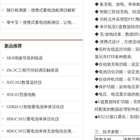
◆ 集充电、放电、单体
随行检测家：便携式蓄电池检测仪解析
◆ 智能三阶段充电、恒
◆ 功耗元件采用型PT
掌中宝！便携式蓄电池检测仪，让电池检测变得简单又快捷！
◆ 单片机至U盘数据转
◆ 充/放电结束，数据经
◆ 便携式设计，方便流
新品推荐
◆实时在线监控功能：实
显示并打印各种图表。
SBX绝缘导线剥除器
◆自动放充电功能：设定
ZK-3C三相可控硅调压触发器
◆电池活化功能：设定放
◆自动停机功能：在下列
XST-262数显温控仪
◆保护功能：如有电压异
◆电压、电流显示值的校
JDX-01型接地靴
◆U盘数据转贮功能：充
GDKH-12智能蓄电池单体活化仪
经配套的数据处理软件处
◆RS232接口通讯：
HDGC3932蓄电池单体活化仪
HDGC3932蓄电池单体充放电综合测试仪
三、技术参数：
参数名称
参数范围