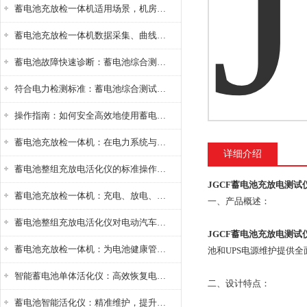
蓄电池充放检一体机适用场景，机房基站变电站铅酸蓄电池维护检测应用
蓄电池充放检一体机数据采集、曲线分析与电池健康状态智能评估功能详解
蓄电池故障快速诊断：蓄电池综合测试仪判断落后电池的方法与标准
符合电力检测标准：蓄电池综合测试仪测试规范与精度校准方法详解
操作指南：如何安全高效地使用蓄电池智能活化仪？
蓄电池充放检一体机：在电力系统与储能设备中的创新应用，确保蓄电池性能与可靠性
详细介绍
蓄电池整组充放电活化仪的标准操作流程：从接线设置到充放电参数设定的安全规范
JGCF蓄电池充放电测试
蓄电池充放检一体机：充电、放电、检测三功能集成设备
一、产品概述：
蓄电池整组充放电活化仪对电动汽车电池有帮助吗？
JGCF蓄电池充放电测试
蓄电池充放检一体机：为电池健康管理提供一站式解决方案
池和UPS电源维护提供
智能蓄电池单体活化仪：高效恢复电池性能，延长蓄电池使用寿命
二、设计特点：
蓄电池智能活化仪：精准维护，提升电池健康状态