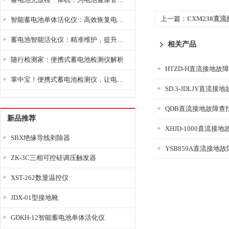
上一篇：
CXM238直
智能蓄电池单体活化仪：高效恢复电池性能，延长蓄电池使用寿命
蓄电池智能活化仪：精准维护，提升电池健康状态
相关产品
随行检测家：便携式蓄电池检测仪解析
HTZD-H直流接地故
掌中宝！便携式蓄电池检测仪，让电池检测变得简单又快捷！
SD.3-JDLJY直流
QDB直流接地故障查
新品推荐
XHJD-1000直流接
SBX绝缘导线剥除器
YSB859A直流接地
ZK-3C三相可控硅调压触发器
XST-262数显温控仪
JDX-01型接地靴
GDKH-12智能蓄电池单体活化仪