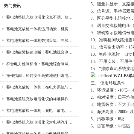
5、测量并显示：支路
热门资讯
6、信号源、手持器双
蓄电池整组充放电活化仪充不满、放不完怎么办？
7、区分平衡电阻接地
8、测量交流接地电压（
蓄电池充放检一体机适用场景，机房基站变电站铅酸蓄电池维护检测应用
9、准确指示接地信号
10、准确检测线路泄
蓄电池充放检一体机数据采集、曲线分析与电池健康状态智能评估功能详解
11、信号输出功率：
蓄电池故障快速诊断：蓄电池综合测试仪判断落后电池的方法与标准
13、智能电流钳，自
14、不用安装，不用
符合电力检测标准：蓄电池综合测试仪测试规范与精度校准方法详解
15、*排除直流系统接
操作指南：如何安全高效地使用蓄电池智能活化仪？
WZJ-B
三、 使用环境条件
蓄电池充放检一体机：在电力系统与储能设备中的创新应用，确保蓄电池性能与可靠性
1、环境温度：-10℃~+
2、相对湿度：日平均值
蓄电池整组充放电活化仪的标准操作流程：从接线设置到充放电参数设定的安全规范
3、地震裂度：不大于8
蓄电池充放检一体机：充电、放电、检测三功能集成设备
4、海拔高度：2000m
5、污秽等级：Ⅱ级
蓄电池整组充放电活化仪对电动汽车电池有帮助吗？
6、雷害等级：中雷区
蓄电池充放检一体机：为电池健康管理提供一站式解决方案