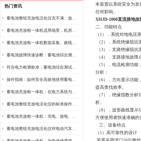
本装置以系统安全为首
热门资讯
任何影响。
蓄电池整组充放电活化仪充不满、放不完怎么办？
XHJD-1000直流接地
二、功能特点
蓄电池充放检一体机适用场景，机房基站变电站铅酸蓄电池维护检测应用
（1）．系统对地电压
（2）．系统绝缘阻抗
蓄电池充放检一体机数据采集、曲线分析与电池健康状态智能评估功能详解
（3）．支路绝缘阻抗
蓄电池故障快速诊断：蓄电池综合测试仪判断落后电池的方法与标准
（4）．支路接地故障
（5）．电流检测功能
符合电力检测标准：蓄电池综合测试仪测试规范与精度校准方法详解
分析；
操作指南：如何安全高效地使用蓄电池智能活化仪？
（6）．方向显示功能
提高查找效率。
蓄电池充放检一体机：在电力系统与储能设备中的创新应用，确保蓄电池性能与可靠性
（7）．绝缘指数分析
析。
蓄电池整组充放电活化仪的标准操作流程：从接线设置到充放电参数设定的安全规范
（8）．波形曲线显示
蓄电池充放检一体机：充电、放电、检测三功能集成设备
方便使用者快速准确的
三、设备特点
蓄电池整组充放电活化仪对电动汽车电池有帮助吗？
（1）高可靠性的设计
装置采用进口16位微
蓄电池充放检一体机：为电池健康管理提供一站式解决方案