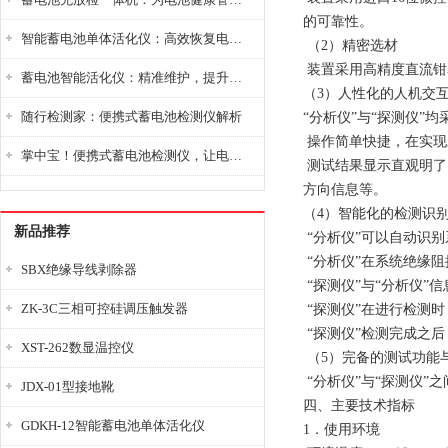
的可靠性。
智能蓄电池单体活化仪：高效恢复电池性能，延长蓄电池使用寿命
（2）精密选材
装置采用高精度直流钳
蓄电池智能活化仪：精准维护，提升电池健康状态
（3）人性化的人机交
随行检测家：便携式蓄电池检测仪解析
“分析仪”与“探测仪”
操作简单快捷，在实现
掌中宝！便携式蓄电池检测仪，让电池检测变得简单又快捷！
测试结果显示直观明了
方向信息等。
（4）智能化的检测识
新品推荐
“分析仪”可以自动识
“分析仪”在系统绝缘
SBX绝缘导线剥除器
“探测仪”与“分析仪”
ZK-3C三相可控硅调压触发器
“探测仪”在进行检测
“探测仪”检测完成之
XST-262数显温控仪
（5）完备的测试功能
“分析仪”与“探测仪
JDX-01型接地靴
四、主要技术指标
GDKH-12智能蓄电池单体活化仪
1．使用环境