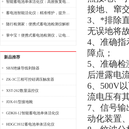
智能蓄电池单体活化仪：高效恢复电池性能，延长蓄电池使用寿命
接地、窜
蓄电池智能活化仪：精准维护，提升电池健康状态
3、*排除
随行检测家：便携式蓄电池检测仪解析
无误地将故
掌中宝！便携式蓄电池检测仪，让电池检测变得简单又快捷！
4、准确
障点；
新品推荐
5、准确
SBX绝缘导线剥除器
后泄露电
ZK-3C三相可控硅调压触发器
6、500
XST-262数显温控仪
流电压有
JDX-01型接地靴
7、信号输
GDKH-12智能蓄电池单体活化仪
动化装置
HDGC3932蓄电池单体活化仪