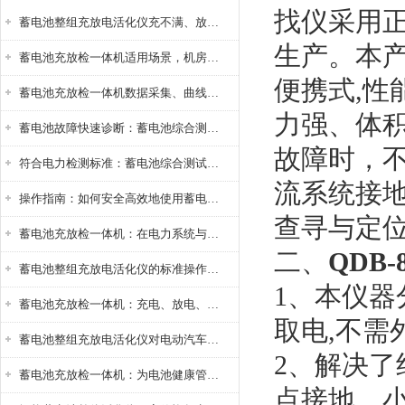
找仪采用
蓄电池整组充放电活化仪充不满、放不完怎么办？
生产。本
蓄电池充放检一体机适用场景，机房基站变电站铅酸蓄电池维护检测应用
便携式,
蓄电池充放检一体机数据采集、曲线分析与电池健康状态智能评估功能详解
力强、体
蓄电池故障快速诊断：蓄电池综合测试仪判断落后电池的方法与标准
故障时，
符合电力检测标准：蓄电池综合测试仪测试规范与精度校准方法详解
流系统接
操作指南：如何安全高效地使用蓄电池智能活化仪？
查寻与定
蓄电池充放检一体机：在电力系统与储能设备中的创新应用，确保蓄电池性能与可靠性
二、
QDB
蓄电池整组充放电活化仪的标准操作流程：从接线设置到充放电参数设定的安全规范
1、本仪
蓄电池充放检一体机：充电、放电、检测三功能集成设备
取电,不需
蓄电池整组充放电活化仪对电动汽车电池有帮助吗？
2、解决
蓄电池充放检一体机：为电池健康管理提供一站式解决方案
点接地、