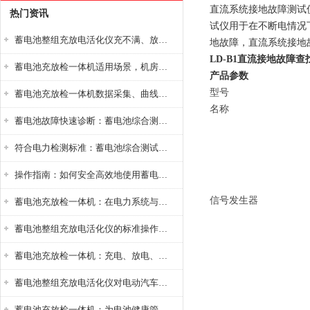
直流系统接地故障测试
热门资讯
试仪用于在不断电情况
蓄电池整组充放电活化仪充不满、放不完怎么办？
地故障，直流系统接地
LD-B1直流接地故障查
蓄电池充放检一体机适用场景，机房基站变电站铅酸蓄电池维护检测应用
产品参数
型号
蓄电池充放检一体机数据采集、曲线分析与电池健康状态智能评估功能详解
名称
蓄电池故障快速诊断：蓄电池综合测试仪判断落后电池的方法与标准
符合电力检测标准：蓄电池综合测试仪测试规范与精度校准方法详解
操作指南：如何安全高效地使用蓄电池智能活化仪？
信号发生器
蓄电池充放检一体机：在电力系统与储能设备中的创新应用，确保蓄电池性能与可靠性
蓄电池整组充放电活化仪的标准操作流程：从接线设置到充放电参数设定的安全规范
蓄电池充放检一体机：充电、放电、检测三功能集成设备
蓄电池整组充放电活化仪对电动汽车电池有帮助吗？
蓄电池充放检一体机：为电池健康管理提供一站式解决方案