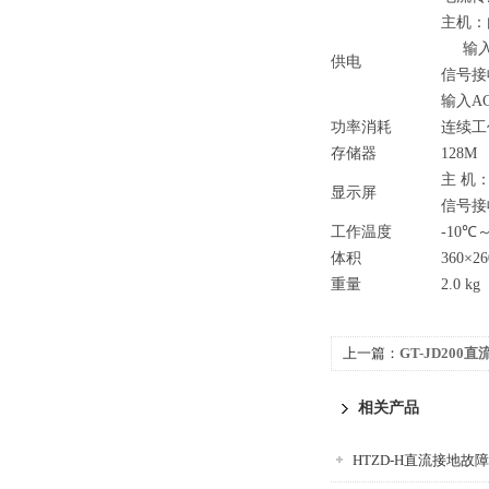
主机：内
输入A
供电
信号接收
输入AC
功率消耗
连续工
存储器
128M
主 机：1
显示屏
信号接收
工作温度
-10℃
体积
360×2
重量
2.0 kg
上一篇：
GT-JD20
相关产品
HTZD-H直流接地故