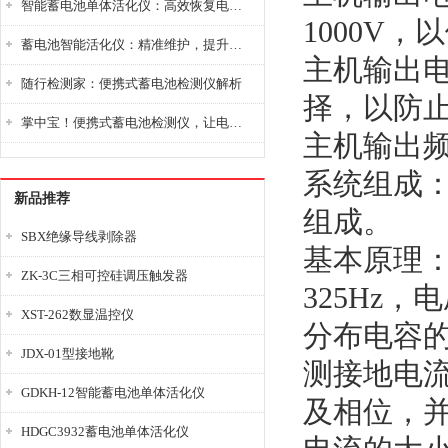
智能蓄电池单体活化仪：高效恢复电池性能，延长蓄电池使用寿命
1000V
蓄电池智能活化仪：精准维护，提升电池健康状态
主机输出电
随行检测家：便携式蓄电池检测仪解析
择，以防
掌中宝！便携式蓄电池检测仪，让电池检测变得简单又快捷！
主机输出频率
系统组成
新品推荐
组成。
SBX绝缘导线剥除器
基本原理：
ZK-3C三相可控硅调压触发器
325Hz
XST-262数显温控仪
分布电容
JDX-01型接地靴
测接地电
GDKH-12智能蓄电池单体活化仪
及相位，
HDGC3932蓄电池单体活化仪