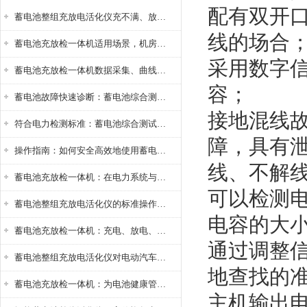
配有双开
蓄电池整组充放电活化仪充不满、放不完怎么办？
线的场合
蓄电池充放检一体机适用场景，机房基站变电站铅酸蓄电池维护检测应用
采用数字
蓄电池充放检一体机数据采集、曲线分析与电池健康状态智能评估功能详解
容；
蓄电池故障快速诊断：蓄电池综合测试仪判断落后电池的方法与标准
接地混线
符合电力检测标准：蓄电池综合测试仪测试规范与精度校准方法详解
障，具有
操作指南：如何安全高效地使用蓄电池智能活化仪？
线、不解
蓄电池充放检一体机：在电力系统与储能设备中的创新应用，确保蓄电池性能与可靠性
可以检测
蓄电池整组充放电活化仪的标准操作流程：从接线设置到充放电参数设定的安全规范
电容的大
蓄电池充放检一体机：充电、放电、检测三功能集成设备
通过调整
蓄电池整组充放电活化仪对电动汽车电池有帮助吗？
地查找的
蓄电池充放检一体机：为电池健康管理提供一站式解决方案
主机输出电压