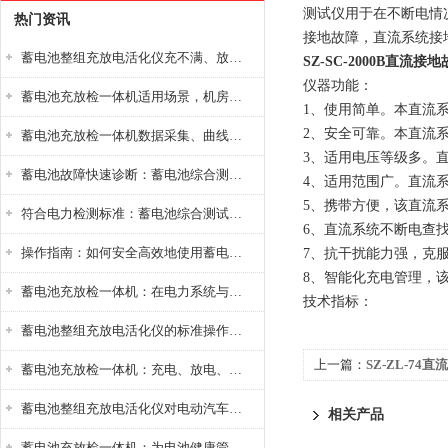
测试仪用于在不断电情
热门资讯
接地故障，直流系统接
蓄电池整组充放电活化仪充不满、放不完怎么办？
SZ-SC-2000B直流
仪器功能：
蓄电池充放检一体机适用场景，机房基站变电站铅酸蓄电池维护检测应用
1、使用简单。本直流
2、安全可靠。本直流
蓄电池充放检一体机数据采集、曲线分析与电池健康状态智能评估功能详解
3、适用电压等级多。直流
蓄电池故障快速诊断：蓄电池综合测试仪判断落后电池的方法与标准
4、适用范围广。直流
5、携带方便，该直流
符合电力检测标准：蓄电池综合测试仪测试规范与精度校准方法详解
6、直流系统不断电查
操作指南：如何安全高效地使用蓄电池智能活化仪？
7、抗干扰能力强，克
8、智能化充电管理，
蓄电池充放检一体机：在电力系统与储能设备中的创新应用，确保蓄电池性能与可靠性
技术指标：
蓄电池整组充放电活化仪的标准操作流程：从接线设置到充放电参数设定的安全规范
上一篇：
SZ-ZL-7
蓄电池充放检一体机：充电、放电、检测三功能集成设备
蓄电池整组充放电活化仪对电动汽车电池有帮助吗？
相关产品
蓄电池充放检一体机：为电池健康管理提供一站式解决方案