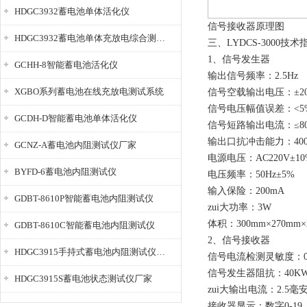
HDGC3932蓄电池单体活化仪
信号接收器原理图
HDGC3932蓄电池单体充放电综合测试仪
三、LYDCS-3000技术
1、信号发生器
GCHH-8智能蓄电池活化仪
输出信号频率：2.5Hz
XGBO系列蓄电池在线充放电测试系统
信号空载输出电压：±20
信号电压幅值误差：<5
GCDH-D智能蓄电池单体活化仪
信号短路输出电流：≤80
输出口抗冲击能力：40
GCNZ-A蓄电池内阻测试仪厂家
电源电压：AC220V±10
BYFD-6蓄电池内阻测试仪
电压频率：50Hz±5%
输入保险：200mA
GDBT-8610P智能蓄电池内阻测试仪
zui大功率：3W
体积：300mm×270mm×
GDBT-8610C智能蓄电池内阻测试仪
2、信号接收器
HDGC3915手持式蓄电池内阻测试仪厂家
信号电流检测灵敏度：0.
信号发生器阻抗：40K
HDGC3915S蓄电池状态测试仪厂家
zui大输出电流：2.5毫
接收器显示：数字0-19