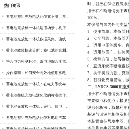
时，就应在保证直流系
热门资讯
用于在不断电情况下查
蓄电池整组充放电活化仪充不满、放不完怎么办？
100％。
本仪器与国内外同类型
蓄电池充放检一体机适用场景，机房基站变电站铅酸蓄电池维护检测应用
1、使用简单。本仪器
2、安全可靠。本仪器
蓄电池充放检一体机数据采集、曲线分析与电池健康状态智能评估功能详解
3、适用电压等级多。直流
蓄电池故障快速诊断：蓄电池综合测试仪判断落后电池的方法与标准
4、适用范围广。任何
5、携带方便，信号接
符合电力检测标准：蓄电池综合测试仪测试规范与精度校准方法详解
6、直流系统不断电查
操作指南：如何安全高效地使用蓄电池智能活化仪？
7、抗干扰能力强，克
8、智能化充电管理，
蓄电池充放检一体机：在电力系统与储能设备中的创新应用，确保蓄电池性能与可靠性
二、
LYDCS-3000
用于在不断电情况下查
蓄电池整组充放电活化仪的标准操作流程：从接线设置到充放电参数设定的安全规范
主要特点和优点：检测
蓄电池充放检一体机：充电、放电、检测三功能集成设备
波形分析法，就是利用
基波与谐波的相位及相
蓄电池整组充放电活化仪对电动汽车电池有帮助吗？
本装置由信号发生器、
本信号发生器不采用传
蓄电池充放检一体机：为电池健康管理提供一站式解决方案