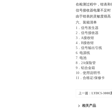
在检测过程中，钳表和
信号接收器电量不足时
由于钳表的灵敏度很高
六、装箱清单
1．信号发生器
2．信号接收器
3．A接收钳
4．B接收钳
5．信号输出引线
6. 电源线
7. 电池
8．2A保险管
9．铝合金箱
10．使用说明书
11．合格证/保修卡
上一篇：
LYDCS-30
相关产品