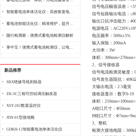
信号电压幅值误差：<5
智能蓄电池单体活化仪：高效恢复电池性能，延长蓄电池使用寿命
信号短路输出电流：≤80
输出口抗冲击能力：40
蓄电池智能活化仪：精准维护，提升电池健康状态
电源电压：AC220V±10
随行检测家：便携式蓄电池检测仪解析
电压频率：50Hz±5%
输入保险：200mA
掌中宝！便携式蓄电池检测仪，让电池检测变得简单又快捷！
大功率：3W
体积：300mm×270mm×
2、信号接收器
新品推荐
信号电流检测灵敏度：0.
信号发生器阻抗：40K
SBX绝缘导线剥除器
大输出电流：2.5毫安
ZK-3C三相可控硅调压触发器
接收器显示：数字0-19
体积：210mm×100mm×
XST-262数显温控仪
A钳口尺寸：Φ50mm
B钳口尺寸：Φ7mm×9m
JDX-01型接地靴
3、整机
GDKH-12智能蓄电池单体活化仪
检测大接地电阻：300k