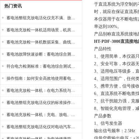
于直流系统为浮空制的
热门资讯
时，就应在保证直流系
蓄电池整组充放电活化仪充不满、放不完怎么办？
本仪器用于在不断电情
率达到100%。
蓄电池充放检一体机适用场景，机房基站变电站铅酸蓄电池维护检测应用
产品别称直流系统接地
HT-PDF-3000直流
蓄电池充放检一体机数据采集、曲线分析与电池健康状态智能评估功能详解
产品特性
蓄电池故障快速诊断：蓄电池综合测试仪判断落后电池的方法与标准
1、使用简单，本仪器
2、安全可靠，本仪器
符合电力检测标准：蓄电池综合测试仪测试规范与精度校准方法详解
3、适用电压等级多，直流
操作指南：如何安全高效地使用蓄电池智能活化仪？
4、适用范围广，任何
5、携带方便，信号接
蓄电池充放检一体机：在电力系统与储能设备中的创新应用，确保蓄电池性能与可靠性
6、直流系统不断电查
7、抗干扰能力强，克
蓄电池整组充放电活化仪的标准操作流程：从接线设置到充放电参数设定的安全规范
8、智能化充电管理，
蓄电池充放检一体机：充电、放电、检测三功能集成设备
产品参数
1、信号发生器
蓄电池整组充放电活化仪对电动汽车电池有帮助吗？
输出信号频率：2.5Hz
信号空载输出电压：±20
蓄电池充放检一体机：为电池健康管理提供一站式解决方案