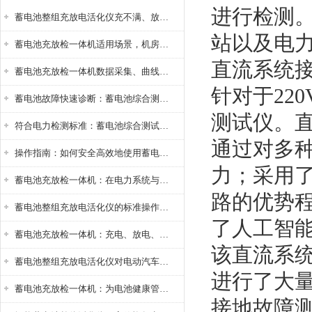
进行检测
蓄电池整组充放电活化仪充不满、放不完怎么办？
站以及电
蓄电池充放检一体机适用场景，机房基站变电站铅酸蓄电池维护检测应用
直流系统接
蓄电池充放检一体机数据采集、曲线分析与电池健康状态智能评估功能详解
针对于22
蓄电池故障快速诊断：蓄电池综合测试仪判断落后电池的方法与标准
测试仪。
符合电力检测标准：蓄电池综合测试仪测试规范与精度校准方法详解
通过对多
操作指南：如何安全高效地使用蓄电池智能活化仪？
力；采用
蓄电池充放检一体机：在电力系统与储能设备中的创新应用，确保蓄电池性能与可靠性
路的优势
蓄电池整组充放电活化仪的标准操作流程：从接线设置到充放电参数设定的安全规范
了人工智能
蓄电池充放检一体机：充电、放电、检测三功能集成设备
该直流系
蓄电池整组充放电活化仪对电动汽车电池有帮助吗？
进行了大
蓄电池充放检一体机：为电池健康管理提供一站式解决方案
接地故障