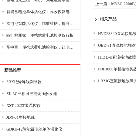
上一篇：
MYSC-20
智能蓄电池单体活化仪：高效恢复电池性能，延长蓄电池使用寿命
相关产品
蓄电池智能活化仪：精准维护，提升电池健康状态
HVDF3320直流接
随行检测家：便携式蓄电池检测仪解析
QBD-81直流接地故
掌中宝！便携式蓄电池检测仪，让电池检测变得简单又快捷！
HTZD-H直流接地故
PDF3000单相接地
新品推荐
LBZJG直流接地故障
SBX绝缘导线剥除器
ZK-3C三相可控硅调压触发器
XST-262数显温控仪
JDX-01型接地靴
GDKH-12智能蓄电池单体活化仪