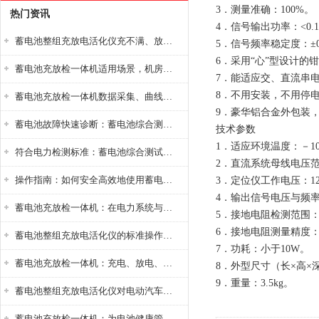
3．测量准确：100%。
热门资讯
4．信号输出功率：<0
蓄电池整组充放电活化仪充不满、放不完怎么办？
5．信号频率稳定度：±0.
6．采用“心”型设计的
蓄电池充放检一体机适用场景，机房基站变电站铅酸蓄电池维护检测应用
7．能适应交、直流串
8．不用安装，不用停
蓄电池充放检一体机数据采集、曲线分析与电池健康状态智能评估功能详解
9．豪华铝合金外包装
蓄电池故障快速诊断：蓄电池综合测试仪判断落后电池的方法与标准
技术参数
1．适应环境温度：－10
符合电力检测标准：蓄电池综合测试仪测试规范与精度校准方法详解
2．直流系统母线电压范围：
操作指南：如何安全高效地使用蓄电池智能活化仪？
3．定位仪工作电压：1
4．输出信号电压与频率：
蓄电池充放检一体机：在电力系统与储能设备中的创新应用，确保蓄电池性能与可靠性
5．接地电阻检测范围：0
6．接地电阻测量精度：
蓄电池整组充放电活化仪的标准操作流程：从接线设置到充放电参数设定的安全规范
7．功耗：小于10W。
蓄电池充放检一体机：充电、放电、检测三功能集成设备
8．外型尺寸（长×高×深）
9．重量：3.5kg。
蓄电池整组充放电活化仪对电动汽车电池有帮助吗？
蓄电池充放检一体机：为电池健康管理提供一站式解决方案