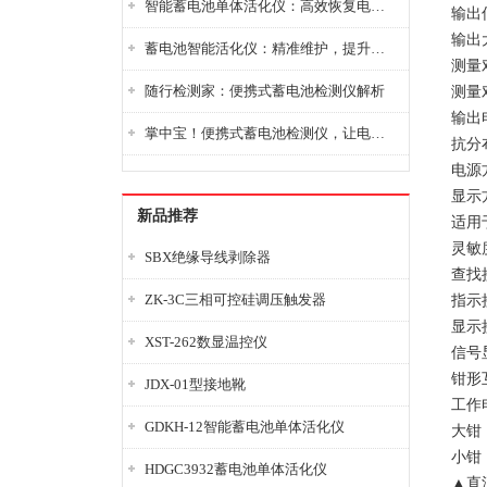
智能蓄电池单体活化仪：高效恢复电池性能，延长蓄电池使用寿命
输出信
输出
蓄电池智能活化仪：精准维护，提升电池健康状态
测量对
随行检测家：便携式蓄电池检测仪解析
测量对
输出
掌中宝！便携式蓄电池检测仪，让电池检测变得简单又快捷！
抗分布
电源
显示
新品推荐
适用
灵敏
SBX绝缘导线剥除器
查找
ZK-3C三相可控硅调压触发器
指示
显示
XST-262数显温控仪
信号
钳形
JDX-01型接地靴
工作
GDKH-12智能蓄电池单体活化仪
大钳
小钳
HDGC3932蓄电池单体活化仪
▲直