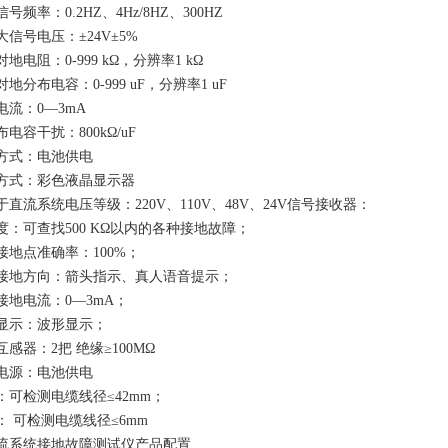
号频率：0.2HZ、4Hz/8HZ、300HZ
大信号电压：±24V±5%
地电阻：0-999 kΩ，分辨率1 kΩ
地分布电容：0-999 uF，分辨率1 uF
电流：0—3mA
电容干扰：800kΩ/uF
方式：电池供电
方式：彩色液晶显示器
于直流系统电压等级：220V、110V、48V、24V信号接收器：
度：可查找500 KΩ以内的各种接地故障；
接地点准确率：100%；
接地方向：箭头指示、真人语音提示；
接地电流：0—3mA；
显示：波形显示；
互感器：2把 绝缘≥100MΩ
电源：电池供电
：可检测电缆线径≤42mm；
： 可检测电缆线径≤6mm
流系统接地故障测试仪产品配置