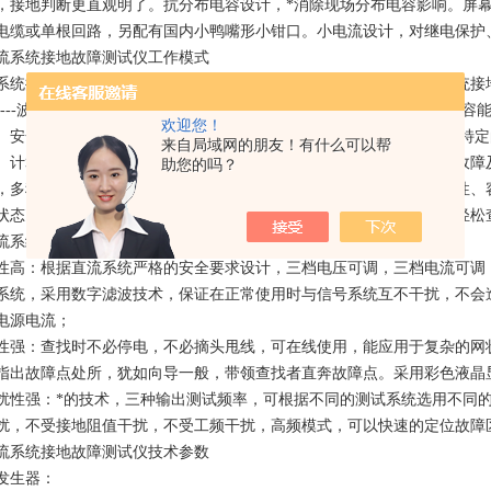
，接地判断更直观明了。抗分布电容设计，*消除现场分布电容影响。屏幕
电缆或单根回路，另配有国内小鸭嘴形小钳口。小电流设计，对继电保护
流系统接地故障测试仪工作模式
系统接地故障测试仪用于在不断电情况下查找发电厂、变电站直流系统接
----波形分析法，其主要特点和优点：检测灵敏度高、排查系统分布电
欢迎您！
、安全可靠等。 波形分析法，就是利用在直流母线与地之间加入一种特
来自局域网的朋友！有什么可以帮
、计算电流信号基波与谐波的相位及相位差，进而判断是否存在接地故障及
助您的吗？
，多种提示直接指引查找到故障点，可直观显示查找点故障性质（阻性、
状态，用户可根据信号性质判断故障的方向，即使是非专业人员也可轻松
流系统接地故障测试仪功能特点
性高：根据直流系统严格的安全要求设计，三档电压可调，三档电流可调
系统，采用数字滤波技术，保证在正常使用时与信号系统互不干扰，不会
电源电流；
性强：查找时不必停电，不必摘头甩线，可在线使用，能应用于复杂的网
指出故障点处所，犹如向导一般，带领查找者直奔故障点。采用彩色液晶
扰性强：*的技术，三种输出测试频率，可根据不同的测试系统选用不同
扰，不受接地阻值干扰，不受工频干扰，高频模式，可以快速的定位故障
流系统接地故障测试仪技术参数
发生器：