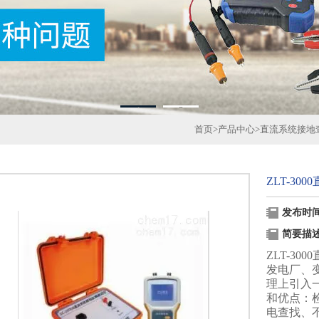
1
2
首页
>
产品中心
>
直流系统接地
ZLT-30
发布时间：
简要描
ZLT-3
发电厂、
理上引入一
和优点：
电查找、