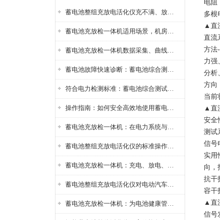
电阻
蓄电池整组充放电活化仪充不满、放不完怎么办？
多根
▲直
蓄电池充放检一体机适用场景，机房基站变电站铅酸蓄电池维护检测应用
直流
方法
蓄电池充放检一体机数据采集、曲线分析与电池健康状态智能评估功能详解
力强
蓄电池故障快速诊断：蓄电池综合测试仪判断落后电池的方法与标准
分析
方向
符合电力检测标准：蓄电池综合测试仪测试规范与精度校准方法详解
当前
操作指南：如何安全高效地使用蓄电池智能活化仪？
▲直
安全
蓄电池充放检一体机：在电力系统与储能设备中的创新应用，确保蓄电池性能与可靠性
测试
信号
蓄电池整组充放电活化仪的标准操作流程：从接线设置到充放电参数设定的安全规范
实用
蓄电池充放检一体机：充电、放电、检测三功能集成设备
向，
抗干
蓄电池整组充放电活化仪对电动汽车电池有帮助吗？
容干
▲直
蓄电池充放检一体机：为电池健康管理提供一站式解决方案
信号