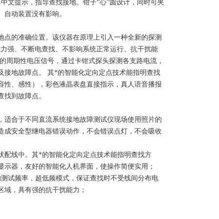
中文提示，指导查找接地。钳子“心”圆设计，同时可夹
、自动装置没有影响。
地点的准确位置。该仪器在原理上引入一种全新的探测
容能力强、不断电查找、不影响系统正常运行、抗干扰能
定的周期性电压信号，通过卡钳式探头探测各支路电流，
接地故障点。 其*的智能化定向定点技术能指明查找
容性、感性），彩色液晶表盘直接指示，真人语音播报
查找到故障点。
，适合于不同直流系统接地故障测试仪现场使用照片的
造成安全型继电器错误动作，不会错误点灯，不会吸收
状配线中。其*的智能化定向定点技术能指明查找方
显示器，友好的智能化人机界面，使操作简便实用；
的测试频率，超低频模式，保证查找时不受线间分布电
区域，具有强的抗干扰能力；