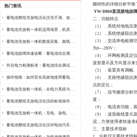
频特性的详细分析平衡
热门资讯
YW-D860直流接地故
蓄电池整组充放电活化仪充不满、放不完怎么办？
二．功能特点
（1）．系统对地电压
蓄电池充放检一体机适用场景，机房基站变电站铅酸蓄电池维护检测应用
（2）．系统绝缘阻抗
（3）．交流串电检测
蓄电池充放检一体机数据采集、曲线分析与电池健康状态智能评估功能详解
为0—280V；
蓄电池故障快速诊断：蓄电池综合测试仪判断落后电池的方法与标准
（4）．环网检测及定
波形显示及方向显示来
符合电力检测标准：蓄电池综合测试仪测试规范与精度校准方法详解
（5）．装置具有调幅
操作指南：如何安全高效地使用蓄电池智能活化仪？
（6）．支路绝缘阻抗
点的定位；
蓄电池充放检一体机：在电力系统与储能设备中的创新应用，确保蓄电池性能与可靠性
（7）．信号频谱分析
度；
蓄电池整组充放电活化仪的标准操作流程：从接线设置到充放电参数设定的安全规范
（8）．电流表功能，装
蓄电池充放检一体机：充电、放电、检测三功能集成设备
（9）．波形曲线显示
况，方便使用者快速准
蓄电池整组充放电活化仪对电动汽车电池有帮助吗？
三、主要技术指标
1、分析仪主要技术指
蓄电池充放检一体机：为电池健康管理提供一站式解决方案