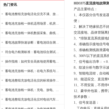
HD3375直流接地故障
热门资讯
产品主要特点：
蓄电池整组充放电活化仪充不满、放不完怎么办？
1、本仪器分信号发送
便；
蓄电池充放检一体机适用场景，机房基站变电站铅酸蓄电池维护检测应用
2、解决了绝缘状态不
交流接地、晶体管隔离
蓄电池充放检一体机数据采集、曲线分析与电池健康状态智能评估功能详解
3、*排除直流系统接
蓄电池故障快速诊断：蓄电池综合测试仪判断落后电池的方法与标准
4、准确指示接地信号
5、准确检测线路泄露
符合电力检测标准：蓄电池综合测试仪测试规范与精度校准方法详解
6、300V以下的直
操作指南：如何安全高效地使用蓄电池智能活化仪？
7、信号输出功率：＜
8、纹波分析与数字示
蓄电池充放检一体机：在电力系统与储能设备中的创新应用，确保蓄电池性能与可靠性
9、智能电流钳，自动
10、能适应交、直流
蓄电池整组充放电活化仪的标准操作流程：从接线设置到充放电参数设定的安全规范
11、不用安装，不用
蓄电池充放检一体机：充电、放电、检测三功能集成设备
12、豪华外包装，携带
技术参数：
蓄电池整组充放电活化仪对电动汽车电池有帮助吗？
1、信号发送器：
工作电压：直接从母线上
蓄电池充放检一体机：为电池健康管理提供一站式解决方案