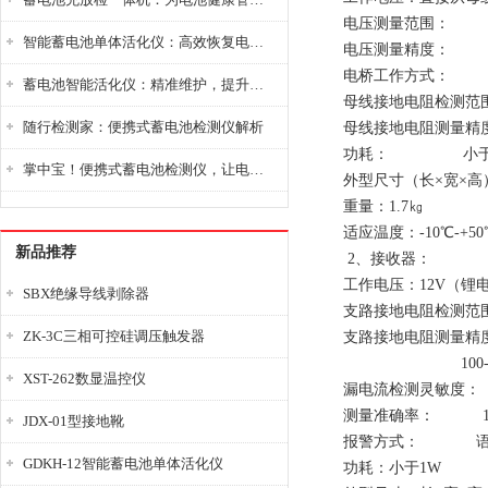
电压测量范围： 0-
智能蓄电池单体活化仪：高效恢复电池性能，延长蓄电池使用寿命
电压测量精度： 0
电桥工作方式： 
蓄电池智能活化仪：精准维护，提升电池健康状态
母线接地电阻检测范围： 
随行检测家：便携式蓄电池检测仪解析
母线接地电阻测量精度： 
功耗： 小于1
掌中宝！便携式蓄电池检测仪，让电池检测变得简单又快捷！
外型尺寸（长×宽×高）：2
重量：1.7㎏
适应温度：-10℃-+50
新品推荐
2、接收器：
工作电压：12V（锂电池
SBX绝缘导线剥除器
支路接地电阻检测范围： 
ZK-3C三相可控硅调压触发器
支路接地电阻测量精度： 0
100-200k
XST-262数显温控仪
漏电流检测灵敏度： 
测量准确率： 10
JDX-01型接地靴
报警方式： 语音
GDKH-12智能蓄电池单体活化仪
功耗：小于1W