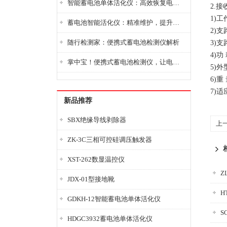
智能蓄电池单体活化仪：高效恢复电池性能，延长蓄电池使用寿命
2.接
1)工
蓄电池智能活化仪：精准维护，提升电池健康状态
2)支
随行检测家：便携式蓄电池检测仪解析
3)
4)功
掌中宝！便携式蓄电池检测仪，让电池检测变得简单又快捷！
5)外
6)重
7)适
新品推荐
SBX绝缘导线剥除器
上
ZK-3C三相可控硅调压触发器
XST-262数显温控仪
Z
JDX-01型接地靴
H
GDKH-12智能蓄电池单体活化仪
S
HDGC3932蓄电池单体活化仪