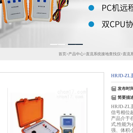
1
2
首页
>
产品中心
>
直流系统接地查找仪
>
直流
HRJD-
发布时间：
简要描
HRJD-
信号相位
产品介于
式,性能
强、体积