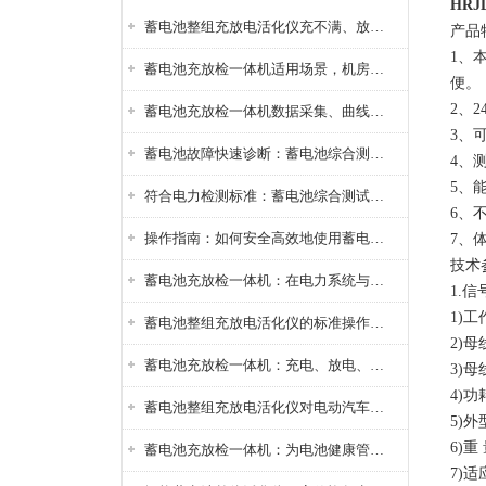
HR
蓄电池整组充放电活化仪充不满、放不完怎么办？
产品
1、
蓄电池充放检一体机适用场景，机房基站变电站铅酸蓄电池维护检测应用
便。
2、
蓄电池充放检一体机数据采集、曲线分析与电池健康状态智能评估功能详解
3、
蓄电池故障快速诊断：蓄电池综合测试仪判断落后电池的方法与标准
4、测
5、
符合电力检测标准：蓄电池综合测试仪测试规范与精度校准方法详解
6、
操作指南：如何安全高效地使用蓄电池智能活化仪？
7、
技术
蓄电池充放检一体机：在电力系统与储能设备中的创新应用，确保蓄电池性能与可靠性
1.
1)
蓄电池整组充放电活化仪的标准操作流程：从接线设置到充放电参数设定的安全规范
2)母
蓄电池充放检一体机：充电、放电、检测三功能集成设备
3)
4)功
蓄电池整组充放电活化仪对电动汽车电池有帮助吗？
5)外
6)重
蓄电池充放检一体机：为电池健康管理提供一站式解决方案
7)适