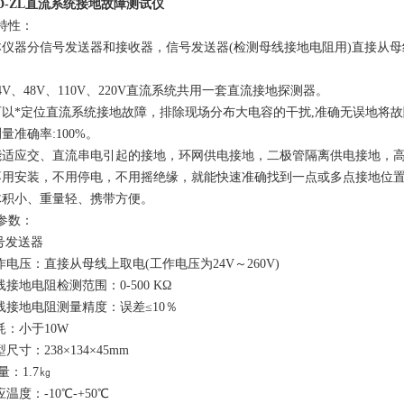
JD-ZL直流系统接地故障测试仪
特性：
本仪器分信号发送器和接收器，信号发送器(检测母线接地电阻用)直接从
24V、48V、110V、220V直流系统共用一套直流接地探测器。
可以*定位直流系统接地故障，排除现场分布大电容的干扰,准确无误地将
量准确率:100%。
能适应交、直流串电引起的接地，环网供电接地，二极管隔离供电接地，
不用安装，不用停电，不用摇绝缘，就能快速准确找到一点或多点接地位
体积小、重量轻、携带方便。
参数：
信号发送器
工作电压：直接从母线上取电(工作电压为24V～260V)
线接地电阻检测范围：0-500 KΩ
母线接地电阻测量精度：误差≤10％
耗：小于10W
型尺寸：238×134×45mm
 量：1.7㎏
应温度：-10℃-+50℃